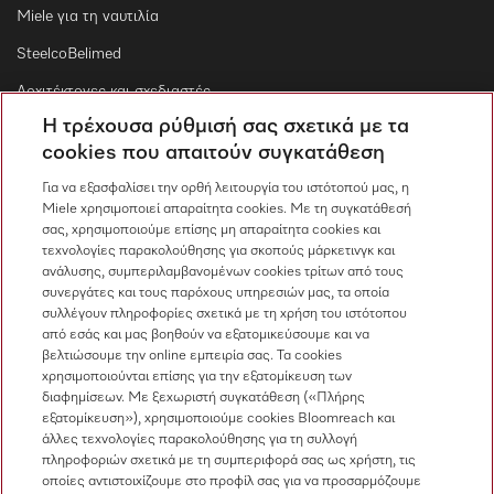
Miele για τη ναυτιλία
SteelcoBelimed
Αρχιτέκτονες και σχεδιαστές
Η τρέχουσα ρύθμισή σας σχετικά με τα
Για εμπορικούς συνεργάτες
cookies που απαιτούν συγκατάθεση
Προμηθευτές
Για να εξασφαλίσει την ορθή λειτουργία του ιστότοπού μας, η
Miele χρησιμοποιεί απαραίτητα cookies. Με τη συγκατάθεσή
σας, χρησιμοποιούμε επίσης μη απαραίτητα cookies και
Επικοινωνία
τεχνολογίες παρακολούθησης για σκοπούς μάρκετινγκ και
ανάλυσης, συμπεριλαμβανομένων cookies τρίτων από τους
Επισκόπηση επικοινωνίας
συνεργάτες και τους παρόχους υπηρεσιών μας, τα οποία
συλλέγουν πληροφορίες σχετικά με τη χρήση του ιστότοπου
Πωλήσεις
από εσάς και μας βοηθούν να εξατομικεύσουμε και να
210 6794444
βελτιώσουμε την online εμπειρία σας. Τα cookies
χρησιμοποιούνται επίσης για την εξατομίκευση των
Εξυπηρέτηση πελατών
διαφημίσεων. Με ξεχωριστή συγκατάθεση («Πλήρης
210 6794444
εξατομίκευση»), χρησιμοποιούμε cookies Bloomreach και
άλλες τεχνολογίες παρακολούθησης για τη συλλογή
πληροφοριών σχετικά με τη συμπεριφορά σας ως χρήστη, τις
οποίες αντιστοιχίζουμε στο προφίλ σας για να προσαρμόζουμε