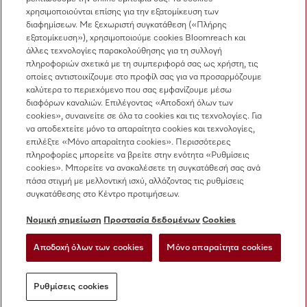
χρησιμοποιούνται επίσης για την εξατομίκευση των
Εξυπηρέτηση πελατών
διαφημίσεων. Με ξεχωριστή συγκατάθεση («Πλήρης
210 6794444
εξατομίκευση»), χρησιμοποιούμε cookies Bloomreach και
άλλες τεχνολογίες παρακολούθησης για τη συλλογή
πληροφοριών σχετικά με τη συμπεριφορά σας ως χρήστη, τις
οποίες αντιστοιχίζουμε στο προφίλ σας για να προσαρμόζουμε
καλύτερα το περιεχόμενο που σας εμφανίζουμε μέσω
διαφόρων καναλιών. Επιλέγοντας «Αποδοχή όλων των
cookies», συναινείτε σε όλα τα cookies και τις τεχνολογίες. Για
να αποδεχτείτε μόνο τα απαραίτητα cookies και τεχνολογίες,
Ακολουθήστε τη Miele Professional
επιλέξτε «Μόνο απαραίτητα cookies». Περισσότερες
πληροφορίες μπορείτε να βρείτε στην ενότητα «Ρυθμίσεις
cookies». Μπορείτε να ανακαλέσετε τη συγκατάθεσή σας ανά
πάσα στιγμή με μελλοντική ισχύ, αλλάζοντας τις ρυθμίσεις
συγκατάθεσης στο Κέντρο προτιμήσεων.
Προστασία δεδομένων
Νομική σημείωση
Προστασία δεδομένων
Cookies
Όροι χρήσης
Αποδοχή όλων των cookies
Μόνο απαραίτητα cookies
Νομική σημείωση
Ρυθμίσεις cookies
Ρυθμίσεις cookies