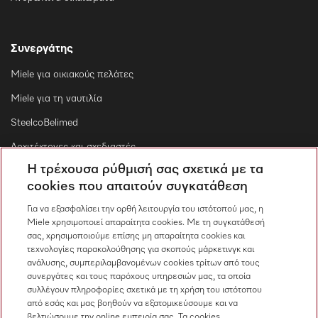
Συνεργάτης
Miele για οικιακούς πελάτες
Miele για τη ναυτιλία
SteelcoBelimed
Αρχιτέκτονες και σχεδιαστές
Η τρέχουσα ρύθμισή σας σχετικά με τα
Για εμπορικούς συνεργάτες
cookies που απαιτούν συγκατάθεση
Προμηθευτές
Για να εξασφαλίσει την ορθή λειτουργία του ιστότοπού μας, η
Miele χρησιμοποιεί απαραίτητα cookies. Με τη συγκατάθεσή
σας, χρησιμοποιούμε επίσης μη απαραίτητα cookies και
Επικοινωνία
τεχνολογίες παρακολούθησης για σκοπούς μάρκετινγκ και
ανάλυσης, συμπεριλαμβανομένων cookies τρίτων από τους
Επισκόπηση επικοινωνίας
συνεργάτες και τους παρόχους υπηρεσιών μας, τα οποία
συλλέγουν πληροφορίες σχετικά με τη χρήση του ιστότοπου
Πωλήσεις
από εσάς και μας βοηθούν να εξατομικεύσουμε και να
210 6794444
βελτιώσουμε την online εμπειρία σας. Τα cookies