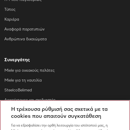
Τύπος
Καριέρα
Αναφορά παρατυπιών
Ανθρώπινα δικαιώματα
Συνεργάτης
Miele για οικιακούς πελάτες
Miele για τη ναυτιλία
SteelcoBelimed
Αρχιτέκτονες και σχεδιαστές
Η τρέχουσα ρύθμισή σας σχετικά με τα
Για εμπορικούς συνεργάτες
cookies που απαιτούν συγκατάθεση
Προμηθευτές
Για να εξασφαλίσει την ορθή λειτουργία του ιστότοπού μας, η