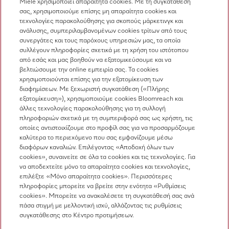
Miele χρησιμοποιεί απαραίτητα cookies. Με τη συγκατάθεσή
σας, χρησιμοποιούμε επίσης μη απαραίτητα cookies και
Επικοινωνία
τεχνολογίες παρακολούθησης για σκοπούς μάρκετινγκ και
ανάλυσης, συμπεριλαμβανομένων cookies τρίτων από τους
Επισκόπηση επικοινωνίας
συνεργάτες και τους παρόχους υπηρεσιών μας, τα οποία
συλλέγουν πληροφορίες σχετικά με τη χρήση του ιστότοπου
Πωλήσεις
από εσάς και μας βοηθούν να εξατομικεύσουμε και να
210 6794444
βελτιώσουμε την online εμπειρία σας. Τα cookies
χρησιμοποιούνται επίσης για την εξατομίκευση των
Εξυπηρέτηση πελατών
διαφημίσεων. Με ξεχωριστή συγκατάθεση («Πλήρης
210 6794444
εξατομίκευση»), χρησιμοποιούμε cookies Bloomreach και
άλλες τεχνολογίες παρακολούθησης για τη συλλογή
πληροφοριών σχετικά με τη συμπεριφορά σας ως χρήστη, τις
οποίες αντιστοιχίζουμε στο προφίλ σας για να προσαρμόζουμε
καλύτερα το περιεχόμενο που σας εμφανίζουμε μέσω
διαφόρων καναλιών. Επιλέγοντας «Αποδοχή όλων των
cookies», συναινείτε σε όλα τα cookies και τις τεχνολογίες. Για
να αποδεχτείτε μόνο τα απαραίτητα cookies και τεχνολογίες,
Ακολουθήστε τη Miele Professional
επιλέξτε «Μόνο απαραίτητα cookies». Περισσότερες
πληροφορίες μπορείτε να βρείτε στην ενότητα «Ρυθμίσεις
cookies». Μπορείτε να ανακαλέσετε τη συγκατάθεσή σας ανά
πάσα στιγμή με μελλοντική ισχύ, αλλάζοντας τις ρυθμίσεις
συγκατάθεσης στο Κέντρο προτιμήσεων.
Προστασία δεδομένων