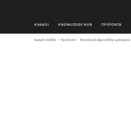
ΚΛΆΔΟΙ
KNOWLEDGE HUB
ΠΡΟΪΌΝΤΑ
ΚΛΆΔΟΙ
Αρχική σελίδα
Προϊόντα
Τεχνολογία φροντίδας ιματισμού
KNOWLEDGE HUB
ΠΡΟΪΌΝΤΑ
SHOP
SERVICE ΚΑΙ ΥΠΟΣΤΉΡΙΞΗ
ΟΙΚΙΑΚΟΊ ΠΕΛΆΤΕΣ
Αναζήτηση