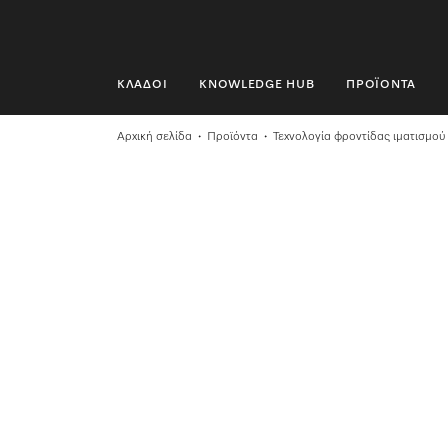
ΚΛΆΔΟΙ
KNOWLEDGE HUB
ΠΡΟΪΌΝΤΑ
ΚΛΆΔΟΙ
Αρχική σελίδα
Προϊόντα
Τεχνολογία φροντίδας ιματισμού
KNOWLEDGE HUB
ΠΡΟΪΌΝΤΑ
SHOP
SERVICE ΚΑΙ ΥΠΟΣΤΉΡΙΞΗ
ΟΙΚΙΑΚΟΊ ΠΕΛΆΤΕΣ
Αναζήτηση