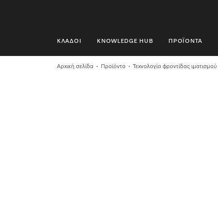
ΚΛΆΔΟΙ
KNOWLEDGE HUB
ΠΡΟΪΌΝΤΑ
ΚΛΆΔΟΙ
Αρχική σελίδα
Προϊόντα
Τεχνολογία φροντίδας ιματισμού
KNOWLEDGE HUB
ΠΡΟΪΌΝΤΑ
SHOP
SERVICE ΚΑΙ ΥΠΟΣΤΉΡΙΞΗ
ΟΙΚΙΑΚΟΊ ΠΕΛΆΤΕΣ
Αναζήτηση