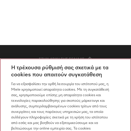
ΣΤΗΝ ΑΡΧΉ ΤΗΣ ΣΕΛΊΔΑΣ
Η τρέχουσα ρύθμισή σας σχετικά με τα
cookies που απαιτούν συγκατάθεση
Knowledge Hub
Για να εξασφαλίσει την ορθή λειτουργία του ιστότοπού μας, η
Miele χρησιμοποιεί απαραίτητα cookies. Με τη συγκατάθεσή
Blog
σας, χρησιμοποιούμε επίσης μη απαραίτητα cookies και
Νέα προϊόντα
τεχνολογίες παρακολούθησης για σκοπούς μάρκετινγκ και
ανάλυσης, συμπεριλαμβανομένων cookies τρίτων από τους
Καμπάνιες
συνεργάτες και τους παρόχους υπηρεσιών μας, τα οποία
συλλέγουν πληροφορίες σχετικά με τη χρήση του ιστότοπου
Εκδηλώσεις και εκθεσιακοί χώροι
από εσάς και μας βοηθούν να εξατομικεύσουμε και να
βελτιώσουμε την online εμπειρία σας. Τα cookies
Εκθεσιακοί χώροι