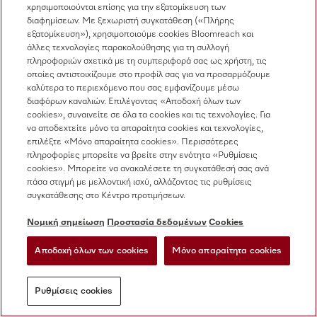
χρησιμοποιούνται επίσης για την εξατομίκευση των
διαφημίσεων. Με ξεχωριστή συγκατάθεση («Πλήρης
Φυλλάδια
εξατομίκευση»), χρησιμοποιούμε cookies Bloomreach και
άλλες τεχνολογίες παρακολούθησης για τη συλλογή
πληροφοριών σχετικά με τη συμπεριφορά σας ως χρήστη, τις
Εταιρικό προφίλ Miele
οποίες αντιστοιχίζουμε στο προφίλ σας για να προσαρμόζουμε
καλύτερα το περιεχόμενο που σας εμφανίζουμε μέσω
Εταιρεία
διαφόρων καναλιών. Επιλέγοντας «Αποδοχή όλων των
cookies», συναινείτε σε όλα τα cookies και τις τεχνολογίες. Για
Η βιωσιμότητα στη Miele
να αποδεχτείτε μόνο τα απαραίτητα cookies και τεχνολογίες,
επιλέξτε «Μόνο απαραίτητα cookies». Περισσότερες
Η Miele παγκοσμίως
πληροφορίες μπορείτε να βρείτε στην ενότητα «Ρυθμίσεις
cookies». Μπορείτε να ανακαλέσετε τη συγκατάθεσή σας ανά
Τύπος
πάσα στιγμή με μελλοντική ισχύ, αλλάζοντας τις ρυθμίσεις
Καριέρα
συγκατάθεσης στο Κέντρο προτιμήσεων.
Αναφορά παρατυπιών
Νομική σημείωση
Προστασία δεδομένων
Cookies
Ανθρώπινα δικαιώματα
Αποδοχή όλων των cookies
Μόνο απαραίτητα cookies
Ρυθμίσεις cookies
Συνεργάτης