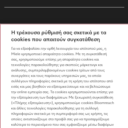
Η τρέχουσα ρύθμισή σας σχετικά με τα
Ακολουθήστε τη Miele Professional
cookies που απαιτούν συγκατάθεση
Για να εξασφαλίσει την ορθή λειτουργία του ιστότοπού μας, η
Miele χρησιμοποιεί απαραίτητα cookies. Με τη συγκατάθεσή
σας, χρησιμοποιούμε επίσης μη απαραίτητα cookies και
Προστασία δεδομένων
τεχνολογίες παρακολούθησης για σκοπούς μάρκετινγκ και
ανάλυσης, συμπεριλαμβανομένων cookies τρίτων από τους
Όροι χρήσης
συνεργάτες και τους παρόχους υπηρεσιών μας, τα οποία
συλλέγουν πληροφορίες σχετικά με τη χρήση του ιστότοπου από
Νομική σημείωση
εσάς και μας βοηθούν να εξατομικεύσουμε και να βελτιώσουμε
Ρυθμίσεις cookies
την online εμπειρία σας. Τα cookies χρησιμοποιούνται επίσης για
την εξατομίκευση των διαφημίσεων. Με ξεχωριστή συγκατάθεση
(«Πλήρης εξατομίκευση»), χρησιμοποιούμε cookies Bloomreach
και άλλες τεχνολογίες παρακολούθησης για τη συλλογή
πληροφοριών σχετικά με τη συμπεριφορά σας ως χρήστη, τις
οποίες αντιστοιχίζουμε στο προφίλ σας για να προσαρμόζουμε
καλύτερα το περιεχόμενο που σας εμφανίζουμε μέσω διαφόρων