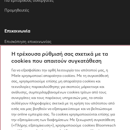
Για εμπορικούς συνεργάτες
Προμηθευτές
Επικοινωνία
Επισκόπηση επικοινωνίας
Πωλήσεις
Η τρέχουσα ρύθμισή σας σχετικά με τα
210 6794444
cookies που απαιτούν συγκατάθεση
Εξυπηρέτηση πελατών
Για να εξασφαλίσει την ορθή λειτουργία του ιστότοπού μας, η
210 6794444
Miele χρησιμοποιεί απαραίτητα cookies. Με τη συγκατάθεσή
σας, χρησιμοποιούμε επίσης μη απαραίτητα cookies και
τεχνολογίες παρακολούθησης για σκοπούς μάρκετινγκ και
ανάλυσης, συμπεριλαμβανομένων cookies τρίτων από τους
συνεργάτες και τους παρόχους υπηρεσιών μας, τα οποία
συλλέγουν πληροφορίες σχετικά με τη χρήση του ιστότοπου από
εσάς και μας βοηθούν να εξατομικεύσουμε και να βελτιώσουμε
την online εμπειρία σας. Τα cookies χρησιμοποιούνται επίσης για
Ακολουθήστε τη Miele Professional
την εξατομίκευση των διαφημίσεων. Με ξεχωριστή συγκατάθεση
(«Πλήρης εξατομίκευση»), χρησιμοποιούμε cookies Bloomreach