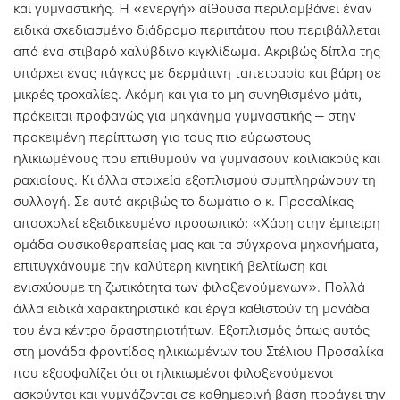
και γυμναστικής. Η «ενεργή» αίθουσα περιλαμβάνει έναν
ειδικά σχεδιασμένο διάδρομο περιπάτου που περιβάλλεται
από ένα στιβαρό χαλύβδινο κιγκλίδωμα. Ακριβώς δίπλα της
υπάρχει ένας πάγκος με δερμάτινη ταπετσαρία και βάρη σε
μικρές τροχαλίες. Ακόμη και για το μη συνηθισμένο μάτι,
πρόκειται προφανώς για μηχάνημα γυμναστικής – στην
προκειμένη περίπτωση για τους πιο εύρωστους
ηλικιωμένους που επιθυμούν να γυμνάσουν κοιλιακούς και
ραχιαίους. Κι άλλα στοιχεία εξοπλισμού συμπληρώνουν τη
συλλογή. Σε αυτό ακριβώς το δωμάτιο ο κ. Προσαλίκας
απασχολεί εξειδικευμένο προσωπικό: «Χάρη στην έμπειρη
ομάδα φυσικοθεραπείας μας και τα σύγχρονα μηχανήματα,
επιτυγχάνουμε την καλύτερη κινητική βελτίωση και
ενισχύουμε τη ζωτικότητα των φιλοξενούμενων». Πολλά
άλλα ειδικά χαρακτηριστικά και έργα καθιστούν τη μονάδα
του ένα κέντρο δραστηριοτήτων. Εξοπλισμός όπως αυτός
στη μονάδα φροντίδας ηλικιωμένων του Στέλιου Προσαλίκα
που εξασφαλίζει ότι οι ηλικιωμένοι φιλοξενούμενοι
ασκούνται και γυμνάζονται σε καθημερινή βάση προάγει την