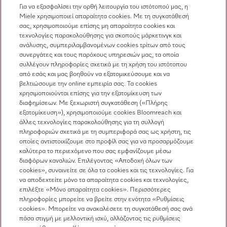
Για να εξασφαλίσει την ορθή λειτουργία του ιστότοπού μας, η
Miele χρησιμοποιεί απαραίτητα cookies. Με τη συγκατάθεσή
σας, χρησιμοποιούμε επίσης μη απαραίτητα cookies και
Επικοινωνία
τεχνολογίες παρακολούθησης για σκοπούς μάρκετινγκ και
ανάλυσης, συμπεριλαμβανομένων cookies τρίτων από τους
Επισκόπηση επικοινωνίας
συνεργάτες και τους παρόχους υπηρεσιών μας, τα οποία
συλλέγουν πληροφορίες σχετικά με τη χρήση του ιστότοπου
Πωλήσεις
από εσάς και μας βοηθούν να εξατομικεύσουμε και να
210 6794444
βελτιώσουμε την online εμπειρία σας. Τα cookies
χρησιμοποιούνται επίσης για την εξατομίκευση των
Εξυπηρέτηση πελατών
διαφημίσεων. Με ξεχωριστή συγκατάθεση («Πλήρης
210 6794444
εξατομίκευση»), χρησιμοποιούμε cookies Bloomreach και
άλλες τεχνολογίες παρακολούθησης για τη συλλογή
πληροφοριών σχετικά με τη συμπεριφορά σας ως χρήστη, τις
οποίες αντιστοιχίζουμε στο προφίλ σας για να προσαρμόζουμε
καλύτερα το περιεχόμενο που σας εμφανίζουμε μέσω
διαφόρων καναλιών. Επιλέγοντας «Αποδοχή όλων των
cookies», συναινείτε σε όλα τα cookies και τις τεχνολογίες. Για
να αποδεχτείτε μόνο τα απαραίτητα cookies και τεχνολογίες,
Ακολουθήστε τη Miele Professional
επιλέξτε «Μόνο απαραίτητα cookies». Περισσότερες
πληροφορίες μπορείτε να βρείτε στην ενότητα «Ρυθμίσεις
cookies». Μπορείτε να ανακαλέσετε τη συγκατάθεσή σας ανά
πάσα στιγμή με μελλοντική ισχύ, αλλάζοντας τις ρυθμίσεις