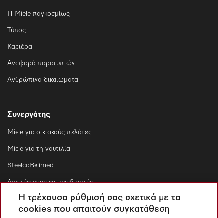
Η Miele παγκοσμίως
Τύπος
Καριέρα
Αναφορά παρατυπιών
Ανθρώπινα δικαιώματα
Συνεργάτης
Miele για οικιακούς πελάτες
Miele για τη ναυτιλία
SteelcoBelimed
Αρχιτέκτονες και σχεδιαστές
Η τρέχουσα ρύθμισή σας σχετικά με τα
Για εμπορικούς συνεργάτες
cookies που απαιτούν συγκατάθεση
Προμηθευτές