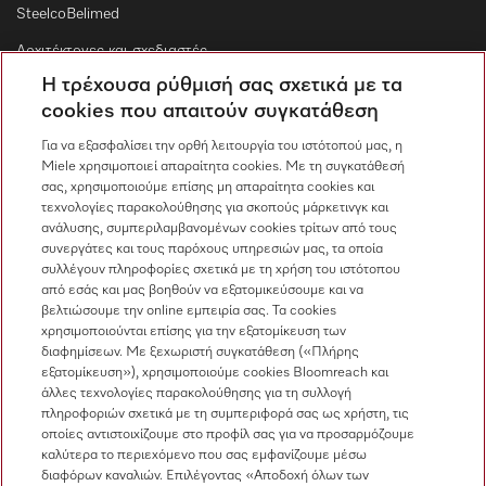
SteelcoBelimed
Αρχιτέκτονες και σχεδιαστές
Η τρέχουσα ρύθμισή σας σχετικά με τα
Για εμπορικούς συνεργάτες
cookies που απαιτούν συγκατάθεση
Προμηθευτές
Για να εξασφαλίσει την ορθή λειτουργία του ιστότοπού μας, η
Miele χρησιμοποιεί απαραίτητα cookies. Με τη συγκατάθεσή
σας, χρησιμοποιούμε επίσης μη απαραίτητα cookies και
Επικοινωνία
τεχνολογίες παρακολούθησης για σκοπούς μάρκετινγκ και
ανάλυσης, συμπεριλαμβανομένων cookies τρίτων από τους
Επισκόπηση επικοινωνίας
συνεργάτες και τους παρόχους υπηρεσιών μας, τα οποία
συλλέγουν πληροφορίες σχετικά με τη χρήση του ιστότοπου
Πωλήσεις
από εσάς και μας βοηθούν να εξατομικεύσουμε και να
210 6794444
βελτιώσουμε την online εμπειρία σας. Τα cookies
χρησιμοποιούνται επίσης για την εξατομίκευση των
Εξυπηρέτηση πελατών
διαφημίσεων. Με ξεχωριστή συγκατάθεση («Πλήρης
210 6794444
εξατομίκευση»), χρησιμοποιούμε cookies Bloomreach και
άλλες τεχνολογίες παρακολούθησης για τη συλλογή
πληροφοριών σχετικά με τη συμπεριφορά σας ως χρήστη, τις
οποίες αντιστοιχίζουμε στο προφίλ σας για να προσαρμόζουμε
καλύτερα το περιεχόμενο που σας εμφανίζουμε μέσω
διαφόρων καναλιών. Επιλέγοντας «Αποδοχή όλων των