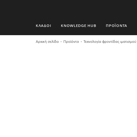
ΚΛΆΔΟΙ
KNOWLEDGE HUB
ΠΡΟΪΌΝΤΑ
ΚΛΆΔΟΙ
Αρχική σελίδα
Προϊόντα
Τεχνολογία φροντίδας ιματισμού
KNOWLEDGE HUB
ΠΡΟΪΌΝΤΑ
SHOP
SERVICE ΚΑΙ ΥΠΟΣΤΉΡΙΞΗ
ΟΙΚΙΑΚΟΊ ΠΕΛΆΤΕΣ
Αναζήτηση