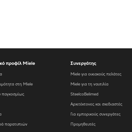
ικό προφίλ Miele
Συνεργάτης
ία
Miele για οικιακούς πελάτες
ιμότητα στη Miele
Miele για τη ναυτιλία
e παγκοσμίως
SteelcoBelimed
Αρχιτέκτονες και σχεδιαστές
α
Για εμπορικούς συνεργάτες
ρά παρατυπιών
Προμηθευτές