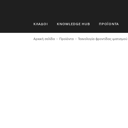
ΚΛΆΔΟΙ
KNOWLEDGE HUB
ΠΡΟΪΌΝΤΑ
ΚΛΆΔΟΙ
Αρχική σελίδα
Προϊόντα
Τεχνολογία φροντίδας ιματισμού
KNOWLEDGE HUB
ΠΡΟΪΌΝΤΑ
SHOP
SERVICE ΚΑΙ ΥΠΟΣΤΉΡΙΞΗ
ΟΙΚΙΑΚΟΊ ΠΕΛΆΤΕΣ
Αναζήτηση