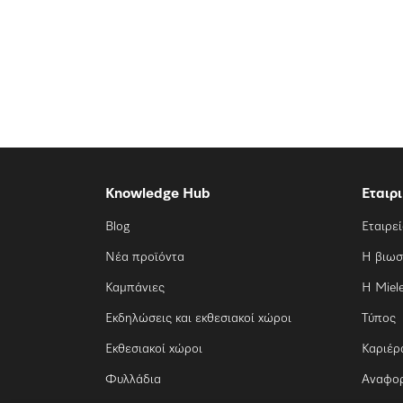
Knowledge Hub
Εταιρ
Blog
Εταιρε
Νέα προϊόντα
Η βιωσ
Καμπάνιες
Η Miel
Εκδηλώσεις και εκθεσιακοί χώροι
Τύπος
Εκθεσιακοί χώροι
Καριέρ
Φυλλάδια
Αναφο