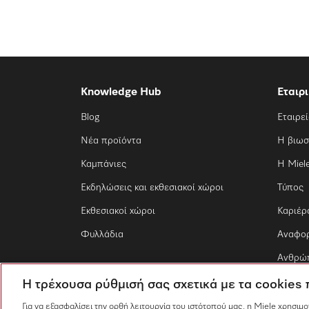
Knowledge Hub
Εταιρ
Blog
Εταιρε
Νέα προϊόντα
Η βιωσ
Καμπάνιες
Η Miel
Εκδηλώσεις και εκθεσιακοί χώροι
Τύπος
Εκθεσιακοί χώροι
Καριέρ
Φυλλάδια
Αναφο
Ανθρώπ
Η τρέχουσα ρύθμισή σας σχετικά με τα cookies
Για να εξασφαλίσει την ορθή λειτουργία του ιστότοπού μας, η Miele χρησιμ