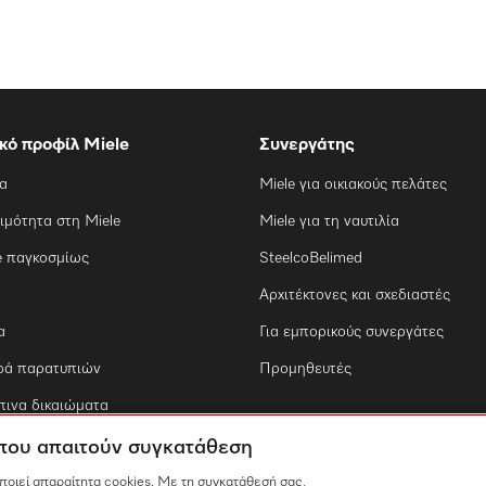
ικό προφίλ Miele
Συνεργάτης
ία
Miele για οικιακούς πελάτες
ιμότητα στη Miele
Miele για τη ναυτιλία
e παγκοσμίως
SteelcoBelimed
Αρχιτέκτονες και σχεδιαστές
α
Για εμπορικούς συνεργάτες
ρά παρατυπιών
Προμηθευτές
ινα δικαιώματα
 που απαιτούν συγκατάθεση
οποιεί απαραίτητα cookies. Με τη συγκατάθεσή σας,