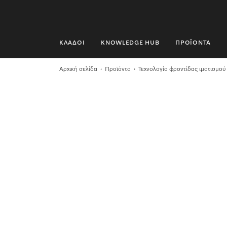
ΚΛΆΔΟΙ
KNOWLEDGE HUB
ΠΡΟΪΌΝΤΑ
ΚΛΆΔΟΙ
Αρχική σελίδα
Προϊόντα
Τεχνολογία φροντίδας ιματισμού
KNOWLEDGE HUB
ΠΡΟΪΌΝΤΑ
SHOP
SERVICE ΚΑΙ ΥΠΟΣΤΉΡΙΞΗ
ΟΙΚΙΑΚΟΊ ΠΕΛΆΤΕΣ
Αναζήτηση