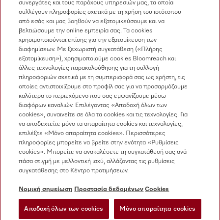
συνεργάτες και τους παρόχους υπηρεσιών μας, τα οποία
συλλέγουν πληροφορίες σχετικά με τη χρήση του ιστότοπου
Πωλήσεις
από εσάς και μας βοηθούν να εξατομικεύσουμε και να
210 6794444
βελτιώσουμε την online εμπειρία σας. Τα cookies
χρησιμοποιούνται επίσης για την εξατομίκευση των
Εξυπηρέτηση πελατών
διαφημίσεων. Με ξεχωριστή συγκατάθεση («Πλήρης
210 6794444
εξατομίκευση»), χρησιμοποιούμε cookies Bloomreach και
άλλες τεχνολογίες παρακολούθησης για τη συλλογή
πληροφοριών σχετικά με τη συμπεριφορά σας ως χρήστη, τις
οποίες αντιστοιχίζουμε στο προφίλ σας για να προσαρμόζουμε
καλύτερα το περιεχόμενο που σας εμφανίζουμε μέσω
διαφόρων καναλιών. Επιλέγοντας «Αποδοχή όλων των
cookies», συναινείτε σε όλα τα cookies και τις τεχνολογίες. Για
να αποδεχτείτε μόνο τα απαραίτητα cookies και τεχνολογίες,
Ακολουθήστε τη Miele Professional
επιλέξτε «Μόνο απαραίτητα cookies». Περισσότερες
πληροφορίες μπορείτε να βρείτε στην ενότητα «Ρυθμίσεις
cookies». Μπορείτε να ανακαλέσετε τη συγκατάθεσή σας ανά
πάσα στιγμή με μελλοντική ισχύ, αλλάζοντας τις ρυθμίσεις
συγκατάθεσης στο Κέντρο προτιμήσεων.
Προστασία δεδομένων
Νομική σημείωση
Προστασία δεδομένων
Cookies
Όροι χρήσης
Αποδοχή όλων των cookies
Μόνο απαραίτητα cookies
Νομική σημείωση