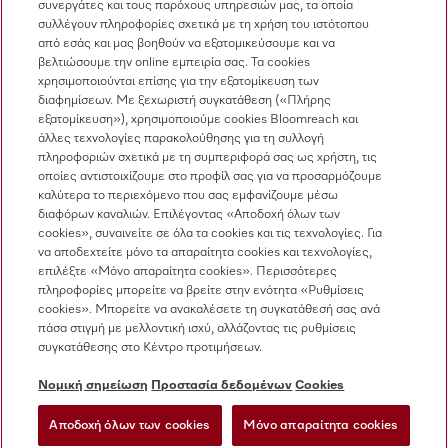
συνεργάτες και τους παρόχους υπηρεσιών μας, τα οποία
συλλέγουν πληροφορίες σχετικά με τη χρήση του ιστότοπου
Πωλήσεις
από εσάς και μας βοηθούν να εξατομικεύσουμε και να
210 6794444
βελτιώσουμε την online εμπειρία σας. Τα cookies
χρησιμοποιούνται επίσης για την εξατομίκευση των
Εξυπηρέτηση πελατών
διαφημίσεων. Με ξεχωριστή συγκατάθεση («Πλήρης
210 6794444
εξατομίκευση»), χρησιμοποιούμε cookies Bloomreach και
άλλες τεχνολογίες παρακολούθησης για τη συλλογή
πληροφοριών σχετικά με τη συμπεριφορά σας ως χρήστη, τις
οποίες αντιστοιχίζουμε στο προφίλ σας για να προσαρμόζουμε
καλύτερα το περιεχόμενο που σας εμφανίζουμε μέσω
διαφόρων καναλιών. Επιλέγοντας «Αποδοχή όλων των
cookies», συναινείτε σε όλα τα cookies και τις τεχνολογίες. Για
να αποδεχτείτε μόνο τα απαραίτητα cookies και τεχνολογίες,
Ακολουθήστε τη Miele Professional
επιλέξτε «Μόνο απαραίτητα cookies». Περισσότερες
πληροφορίες μπορείτε να βρείτε στην ενότητα «Ρυθμίσεις
cookies». Μπορείτε να ανακαλέσετε τη συγκατάθεσή σας ανά
πάσα στιγμή με μελλοντική ισχύ, αλλάζοντας τις ρυθμίσεις
συγκατάθεσης στο Κέντρο προτιμήσεων.
Προστασία δεδομένων
Νομική σημείωση
Προστασία δεδομένων
Cookies
Όροι χρήσης
Αποδοχή όλων των cookies
Μόνο απαραίτητα cookies
Νομική σημείωση