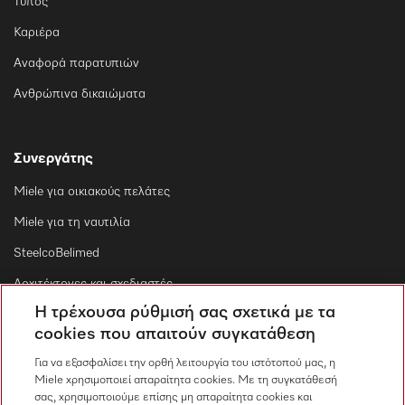
Τύπος
Καριέρα
Αναφορά παρατυπιών
Ανθρώπινα δικαιώματα
Συνεργάτης
Miele για οικιακούς πελάτες
Miele για τη ναυτιλία
SteelcoBelimed
Αρχιτέκτονες και σχεδιαστές
Η τρέχουσα ρύθμισή σας σχετικά με τα
Για εμπορικούς συνεργάτες
cookies που απαιτούν συγκατάθεση
Προμηθευτές
Για να εξασφαλίσει την ορθή λειτουργία του ιστότοπού μας, η
Miele χρησιμοποιεί απαραίτητα cookies. Με τη συγκατάθεσή
σας, χρησιμοποιούμε επίσης μη απαραίτητα cookies και