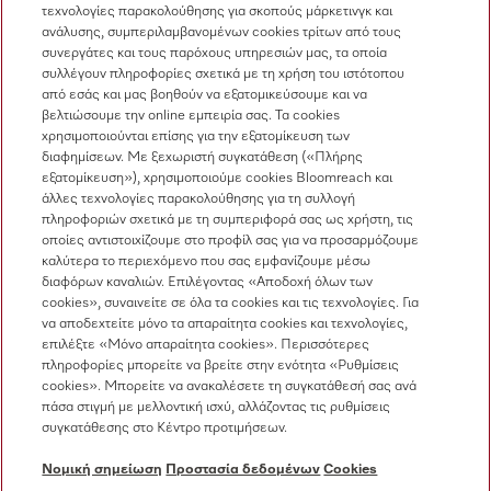
Επικοινωνία
τεχνολογίες παρακολούθησης για σκοπούς μάρκετινγκ και
ανάλυσης, συμπεριλαμβανομένων cookies τρίτων από τους
Επισκόπηση επικοινωνίας
συνεργάτες και τους παρόχους υπηρεσιών μας, τα οποία
συλλέγουν πληροφορίες σχετικά με τη χρήση του ιστότοπου
Πωλήσεις
από εσάς και μας βοηθούν να εξατομικεύσουμε και να
210 6794444
βελτιώσουμε την online εμπειρία σας. Τα cookies
χρησιμοποιούνται επίσης για την εξατομίκευση των
Εξυπηρέτηση πελατών
διαφημίσεων. Με ξεχωριστή συγκατάθεση («Πλήρης
210 6794444
εξατομίκευση»), χρησιμοποιούμε cookies Bloomreach και
άλλες τεχνολογίες παρακολούθησης για τη συλλογή
πληροφοριών σχετικά με τη συμπεριφορά σας ως χρήστη, τις
οποίες αντιστοιχίζουμε στο προφίλ σας για να προσαρμόζουμε
καλύτερα το περιεχόμενο που σας εμφανίζουμε μέσω
διαφόρων καναλιών. Επιλέγοντας «Αποδοχή όλων των
cookies», συναινείτε σε όλα τα cookies και τις τεχνολογίες. Για
να αποδεχτείτε μόνο τα απαραίτητα cookies και τεχνολογίες,
Ακολουθήστε τη Miele Professional
επιλέξτε «Μόνο απαραίτητα cookies». Περισσότερες
πληροφορίες μπορείτε να βρείτε στην ενότητα «Ρυθμίσεις
cookies». Μπορείτε να ανακαλέσετε τη συγκατάθεσή σας ανά
πάσα στιγμή με μελλοντική ισχύ, αλλάζοντας τις ρυθμίσεις
συγκατάθεσης στο Κέντρο προτιμήσεων.
Προστασία δεδομένων
Νομική σημείωση
Προστασία δεδομένων
Cookies
Όροι χρήσης