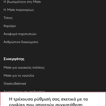
Η βιωσιμότητα στη Miele
Η Miele παγκοσμίως
Τύπος
Καριέρα
Αναφορά παρατυπιών
Ανθρώπινα δικαιώματα
Συνεργάτης
Miele για οικιακούς πελάτες
Miele για τη ναυτιλία
SteelcoBelimed
Αρχιτέκτονες και σχεδιαστές
Η τρέχουσα ρύθμισή σας σχετικά με τα
Για εμπορικούς συνεργάτες
cookies που απαιτούν συγκατάθεση