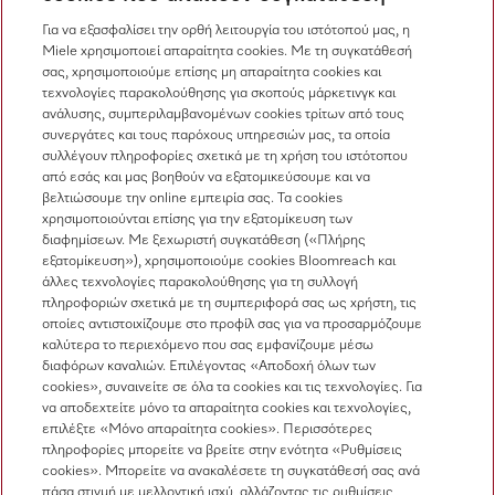
Προμηθευτές
Για να εξασφαλίσει την ορθή λειτουργία του ιστότοπού μας, η
Miele χρησιμοποιεί απαραίτητα cookies. Με τη συγκατάθεσή
σας, χρησιμοποιούμε επίσης μη απαραίτητα cookies και
Επικοινωνία
τεχνολογίες παρακολούθησης για σκοπούς μάρκετινγκ και
ανάλυσης, συμπεριλαμβανομένων cookies τρίτων από τους
Επισκόπηση επικοινωνίας
συνεργάτες και τους παρόχους υπηρεσιών μας, τα οποία
συλλέγουν πληροφορίες σχετικά με τη χρήση του ιστότοπου
Πωλήσεις
από εσάς και μας βοηθούν να εξατομικεύσουμε και να
210 6794444
βελτιώσουμε την online εμπειρία σας. Τα cookies
χρησιμοποιούνται επίσης για την εξατομίκευση των
Εξυπηρέτηση πελατών
διαφημίσεων. Με ξεχωριστή συγκατάθεση («Πλήρης
210 6794444
εξατομίκευση»), χρησιμοποιούμε cookies Bloomreach και
άλλες τεχνολογίες παρακολούθησης για τη συλλογή
πληροφοριών σχετικά με τη συμπεριφορά σας ως χρήστη, τις
οποίες αντιστοιχίζουμε στο προφίλ σας για να προσαρμόζουμε
καλύτερα το περιεχόμενο που σας εμφανίζουμε μέσω
διαφόρων καναλιών. Επιλέγοντας «Αποδοχή όλων των
cookies», συναινείτε σε όλα τα cookies και τις τεχνολογίες. Για
να αποδεχτείτε μόνο τα απαραίτητα cookies και τεχνολογίες,
Ακολουθήστε τη Miele Professional
επιλέξτε «Μόνο απαραίτητα cookies». Περισσότερες
πληροφορίες μπορείτε να βρείτε στην ενότητα «Ρυθμίσεις
cookies». Μπορείτε να ανακαλέσετε τη συγκατάθεσή σας ανά
πάσα στιγμή με μελλοντική ισχύ, αλλάζοντας τις ρυθμίσεις