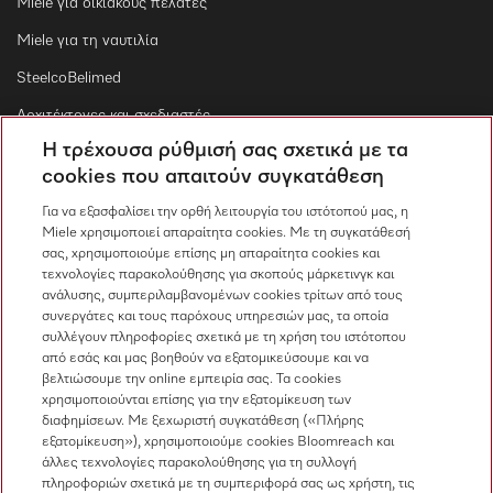
Miele για οικιακούς πελάτες
Miele για τη ναυτιλία
SteelcoBelimed
Αρχιτέκτονες και σχεδιαστές
Η τρέχουσα ρύθμισή σας σχετικά με τα
Για εμπορικούς συνεργάτες
cookies που απαιτούν συγκατάθεση
Προμηθευτές
Για να εξασφαλίσει την ορθή λειτουργία του ιστότοπού μας, η
Miele χρησιμοποιεί απαραίτητα cookies. Με τη συγκατάθεσή
σας, χρησιμοποιούμε επίσης μη απαραίτητα cookies και
Επικοινωνία
τεχνολογίες παρακολούθησης για σκοπούς μάρκετινγκ και
ανάλυσης, συμπεριλαμβανομένων cookies τρίτων από τους
Επισκόπηση επικοινωνίας
συνεργάτες και τους παρόχους υπηρεσιών μας, τα οποία
συλλέγουν πληροφορίες σχετικά με τη χρήση του ιστότοπου
Πωλήσεις
από εσάς και μας βοηθούν να εξατομικεύσουμε και να
210 6794444
βελτιώσουμε την online εμπειρία σας. Τα cookies
χρησιμοποιούνται επίσης για την εξατομίκευση των
Εξυπηρέτηση πελατών
διαφημίσεων. Με ξεχωριστή συγκατάθεση («Πλήρης
210 6794444
εξατομίκευση»), χρησιμοποιούμε cookies Bloomreach και
άλλες τεχνολογίες παρακολούθησης για τη συλλογή
πληροφοριών σχετικά με τη συμπεριφορά σας ως χρήστη, τις