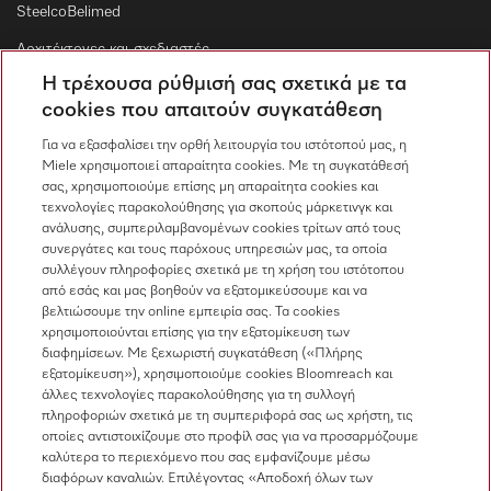
SteelcoBelimed
Αρχιτέκτονες και σχεδιαστές
Η τρέχουσα ρύθμισή σας σχετικά με τα
Για εμπορικούς συνεργάτες
cookies που απαιτούν συγκατάθεση
Προμηθευτές
Για να εξασφαλίσει την ορθή λειτουργία του ιστότοπού μας, η
Miele χρησιμοποιεί απαραίτητα cookies. Με τη συγκατάθεσή
σας, χρησιμοποιούμε επίσης μη απαραίτητα cookies και
Επικοινωνία
τεχνολογίες παρακολούθησης για σκοπούς μάρκετινγκ και
ανάλυσης, συμπεριλαμβανομένων cookies τρίτων από τους
Επισκόπηση επικοινωνίας
συνεργάτες και τους παρόχους υπηρεσιών μας, τα οποία
συλλέγουν πληροφορίες σχετικά με τη χρήση του ιστότοπου
Πωλήσεις
από εσάς και μας βοηθούν να εξατομικεύσουμε και να
210 6794444
βελτιώσουμε την online εμπειρία σας. Τα cookies
χρησιμοποιούνται επίσης για την εξατομίκευση των
Εξυπηρέτηση πελατών
διαφημίσεων. Με ξεχωριστή συγκατάθεση («Πλήρης
210 6794444
εξατομίκευση»), χρησιμοποιούμε cookies Bloomreach και
άλλες τεχνολογίες παρακολούθησης για τη συλλογή
πληροφοριών σχετικά με τη συμπεριφορά σας ως χρήστη, τις
οποίες αντιστοιχίζουμε στο προφίλ σας για να προσαρμόζουμε
καλύτερα το περιεχόμενο που σας εμφανίζουμε μέσω
διαφόρων καναλιών. Επιλέγοντας «Αποδοχή όλων των