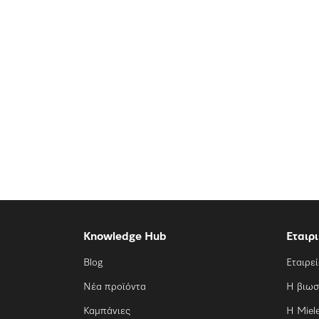
Knowledge Hub
Εταιρ
Blog
Εταιρε
Νέα προϊόντα
Η βιωσ
Καμπάνιες
Η Miel