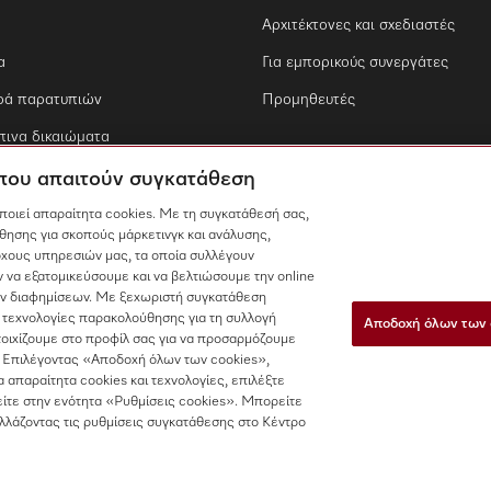
Αρχιτέκτονες και σχεδιαστές
α
Για εμπορικούς συνεργάτες
ρά παρατυπιών
Προμηθευτές
ινα δικαιώματα
 που απαιτούν συγκατάθεση
οποιεί απαραίτητα cookies. Με τη συγκατάθεσή σας,
θησης για σκοπούς μάρκετινγκ και ανάλυσης,
χους υπηρεσιών μας, τα οποία συλλέγουν
 να εξατομικεύσουμε και να βελτιώσουμε την online
των διαφημίσεων. Με ξεχωριστή συγκατάθεση
 τεχνολογίες παρακολούθησης για τη συλλογή
Αποδοχή όλων των 
τοιχίζουμε στο προφίλ σας για να προσαρμόζουμε
 Επιλέγοντας «Αποδοχή όλων των cookies»,
τα απαραίτητα cookies και τεχνολογίες, επιλέξτε
ίτε στην ενότητα «Ρυθμίσεις cookies». Μπορείτε
αλλάζοντας τις ρυθμίσεις συγκατάθεσης στο Κέντρο
Νομική σημείωση
Ρυθμίσεις cookies