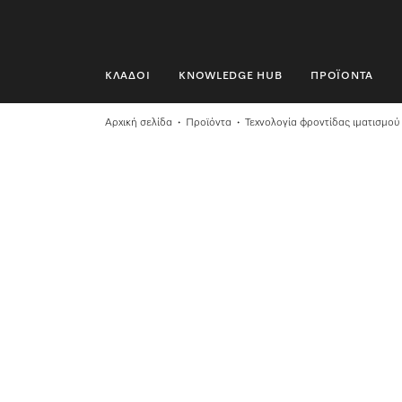
ΚΛΆΔΟΙ
KNOWLEDGE HUB
ΠΡΟΪΌΝΤΑ
ΚΛΆΔΟΙ
Αρχική σελίδα
Προϊόντα
Τεχνολογία φροντίδας ιματισμού
KNOWLEDGE HUB
ΠΡΟΪΌΝΤΑ
SHOP
SERVICE ΚΑΙ ΥΠΟΣΤΉΡΙΞΗ
ΟΙΚΙΑΚΟΊ ΠΕΛΆΤΕΣ
Αναζήτηση