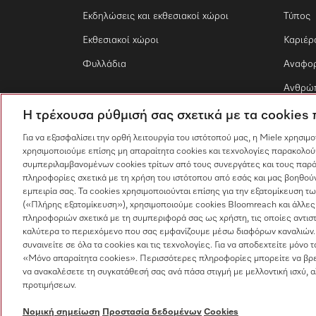
Εκδηλώσεις και εκθεσιακοί χώροι
Τύπος
Εκθεσιακοί χώροι
Καριέρ
Φυλλάδια
Αναφο
Ανθρώπ
Η τρέχουσα ρύθμισή σας σχετικά με τα cookies
Για να εξασφαλίσει την ορθή λειτουργία του ιστότοπού μας, η Miele χρησιμ
χρησιμοποιούμε επίσης μη απαραίτητα cookies και τεχνολογίες παρακολού
συμπεριλαμβανομένων cookies τρίτων από τους συνεργάτες και τους παρό
πληροφορίες σχετικά με τη χρήση του ιστότοπου από εσάς και μας βοηθούν
εμπειρία σας. Τα cookies χρησιμοποιούνται επίσης για την εξατομίκευση 
(«Πλήρης εξατομίκευση»), χρησιμοποιούμε cookies Bloomreach και άλλες
πληροφοριών σχετικά με τη συμπεριφορά σας ως χρήστη, τις οποίες αντισ
καλύτερα το περιεχόμενο που σας εμφανίζουμε μέσω διαφόρων καναλιών.
συναινείτε σε όλα τα cookies και τις τεχνολογίες. Για να αποδεχτείτε μόνο 
«Μόνο απαραίτητα cookies». Περισσότερες πληροφορίες μπορείτε να βρε
να ανακαλέσετε τη συγκατάθεσή σας ανά πάσα στιγμή με μελλοντική ισχύ, 
προτιμήσεων.
Προστασία δεδομένων
Όροι χρήσης
Νομική σημείωση
Προστασία δεδομένων
Cookies