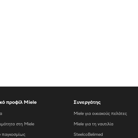
ικό προφίλ Miele
Συνεργάτης
ία
Miele για οικιακούς πελάτες
ιμότητα στη Miele
Miele για τη ναυτιλία
e παγκοσμίως
SteelcoBelimed