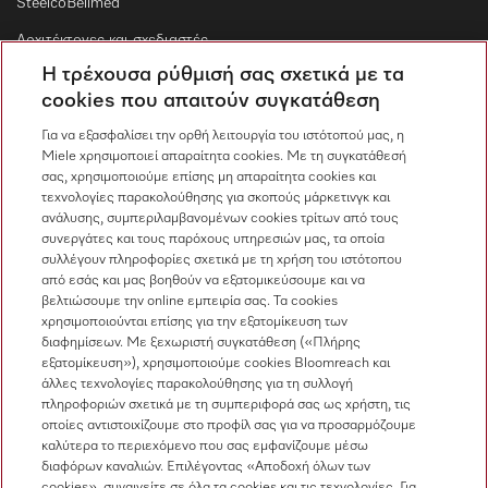
SteelcoBelimed
Αρχιτέκτονες και σχεδιαστές
Η τρέχουσα ρύθμισή σας σχετικά με τα
Για εμπορικούς συνεργάτες
cookies που απαιτούν συγκατάθεση
Προμηθευτές
Για να εξασφαλίσει την ορθή λειτουργία του ιστότοπού μας, η
Miele χρησιμοποιεί απαραίτητα cookies. Με τη συγκατάθεσή
σας, χρησιμοποιούμε επίσης μη απαραίτητα cookies και
Επικοινωνία
τεχνολογίες παρακολούθησης για σκοπούς μάρκετινγκ και
ανάλυσης, συμπεριλαμβανομένων cookies τρίτων από τους
Επισκόπηση επικοινωνίας
συνεργάτες και τους παρόχους υπηρεσιών μας, τα οποία
συλλέγουν πληροφορίες σχετικά με τη χρήση του ιστότοπου
Πωλήσεις
από εσάς και μας βοηθούν να εξατομικεύσουμε και να
210 6794444
βελτιώσουμε την online εμπειρία σας. Τα cookies
χρησιμοποιούνται επίσης για την εξατομίκευση των
Εξυπηρέτηση πελατών
διαφημίσεων. Με ξεχωριστή συγκατάθεση («Πλήρης
210 6794444
εξατομίκευση»), χρησιμοποιούμε cookies Bloomreach και
άλλες τεχνολογίες παρακολούθησης για τη συλλογή
πληροφοριών σχετικά με τη συμπεριφορά σας ως χρήστη, τις
οποίες αντιστοιχίζουμε στο προφίλ σας για να προσαρμόζουμε
καλύτερα το περιεχόμενο που σας εμφανίζουμε μέσω
διαφόρων καναλιών. Επιλέγοντας «Αποδοχή όλων των
cookies», συναινείτε σε όλα τα cookies και τις τεχνολογίες. Για