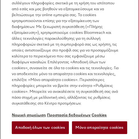
συλλέγουν πληροφορίες σχετικά με τη χρήση του ιστότοπου
Πωλήσεις
από εσάς και μας βοηθούν να εξατομικεύσουμε και να
210 6794444
βελτιώσουμε την online εμπειρία σας. Τα cookies
χρησιμοποιούνται επίσης για την εξατομίκευση των
Εξυπηρέτηση πελατών
διαφημίσεων. Με ξεχωριστή συγκατάθεση («Πλήρης
210 6794444
εξατομίκευση»), χρησιμοποιούμε cookies Bloomreach και
άλλες τεχνολογίες παρακολούθησης για τη συλλογή
πληροφοριών σχετικά με τη συμπεριφορά σας ως χρήστη, τις
οποίες αντιστοιχίζουμε στο προφίλ σας για να προσαρμόζουμε
καλύτερα το περιεχόμενο που σας εμφανίζουμε μέσω
διαφόρων καναλιών. Επιλέγοντας «Αποδοχή όλων των
cookies», συναινείτε σε όλα τα cookies και τις τεχνολογίες. Για
να αποδεχτείτε μόνο τα απαραίτητα cookies και τεχνολογίες,
Ακολουθήστε τη Miele Professional
επιλέξτε «Μόνο απαραίτητα cookies». Περισσότερες
πληροφορίες μπορείτε να βρείτε στην ενότητα «Ρυθμίσεις
cookies». Μπορείτε να ανακαλέσετε τη συγκατάθεσή σας ανά
πάσα στιγμή με μελλοντική ισχύ, αλλάζοντας τις ρυθμίσεις
συγκατάθεσης στο Κέντρο προτιμήσεων.
Προστασία δεδομένων
Νομική σημείωση
Προστασία δεδομένων
Cookies
Όροι χρήσης
Αποδοχή όλων των cookies
Μόνο απαραίτητα cookies
Νομική σημείωση