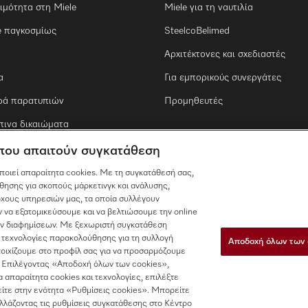
ιμότητα στη Miele
Miele για τη ναυτιλία
e παγκοσμίως
SteelcoBelimed
Αρχιτέκτονες και σχεδιαστές
α
Για εμπορικούς συνεργάτες
ρά παρατυπιών
Προμηθευτές
ινα δικαιώματα
 που απαιτούν συγκατάθεση
οποιεί απαραίτητα cookies. Με τη συγκατάθεσή σας,
θησης για σκοπούς μάρκετινγκ και ανάλυσης,
χους υπηρεσιών μας, τα οποία συλλέγουν
 να εξατομικεύσουμε και να βελτιώσουμε την online
των διαφημίσεων. Με ξεχωριστή συγκατάθεση
 τεχνολογίες παρακολούθησης για τη συλλογή
Αποδοχή όλων των 
τοιχίζουμε στο προφίλ σας για να προσαρμόζουμε
 Επιλέγοντας «Αποδοχή όλων των cookies»,
τα απαραίτητα cookies και τεχνολογίες, επιλέξτε
ίτε στην ενότητα «Ρυθμίσεις cookies». Μπορείτε
αλλάζοντας τις ρυθμίσεις συγκατάθεσης στο Κέντρο