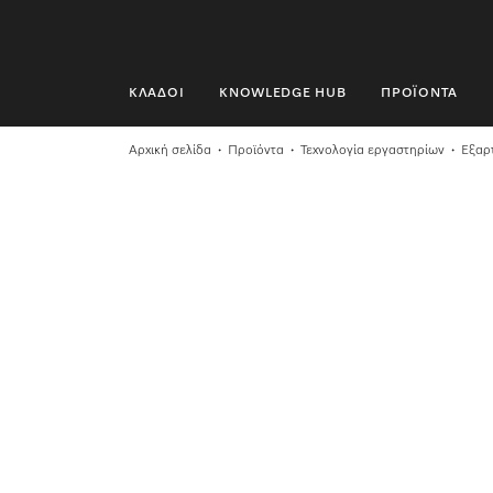
ΚΛΆΔΟΙ
KNOWLEDGE HUB
ΠΡΟΪΌΝΤΑ
ΚΛΆΔΟΙ
Αρχική σελίδα
Προϊόντα
Τεχνολογία εργαστηρίων
Εξαρ
KNOWLEDGE HUB
ΠΡΟΪΌΝΤΑ
SHOP
SERVICE ΚΑΙ ΥΠΟΣΤΉΡΙΞΗ
ΟΙΚΙΑΚΟΊ ΠΕΛΆΤΕΣ
Αναζήτηση