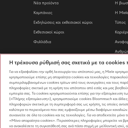
Νέα προϊόντα
Η βιωσ
Καμπάνιες
Η Miel
Εκδηλώσεις και εκθεσιακοί χώροι
Τύπος
Εκθεσιακοί χώροι
Καριέρ
Φυλλάδια
Αναφο
Ανθρώπ
Η τρέχουσα ρύθμισή σας σχετικά με τα cookies
Για να εξασφαλίσει την ορθή λειτουργία του ιστότοπού μας, η Miele χρησιμ
χρησιμοποιούμε επίσης μη απαραίτητα cookies και τεχνολογίες παρακολού
συμπεριλαμβανομένων cookies τρίτων από τους συνεργάτες και τους παρό
πληροφορίες σχετικά με τη χρήση του ιστότοπου από εσάς και μας βοηθούν
εμπειρία σας. Τα cookies χρησιμοποιούνται επίσης για την εξατομίκευση 
(«Πλήρης εξατομίκευση»), χρησιμοποιούμε cookies Bloomreach και άλλες
πληροφοριών σχετικά με τη συμπεριφορά σας ως χρήστη, τις οποίες αντισ
καλύτερα το περιεχόμενο που σας εμφανίζουμε μέσω διαφόρων καναλιών.
συναινείτε σε όλα τα cookies και τις τεχνολογίες. Για να αποδεχτείτε μόνο 
«Μόνο απαραίτητα cookies». Περισσότερες πληροφορίες μπορείτε να βρε
να ανακαλέσετε τη συγκατάθεσή σας ανά πάσα στιγμή με μελλοντική ισχύ, 