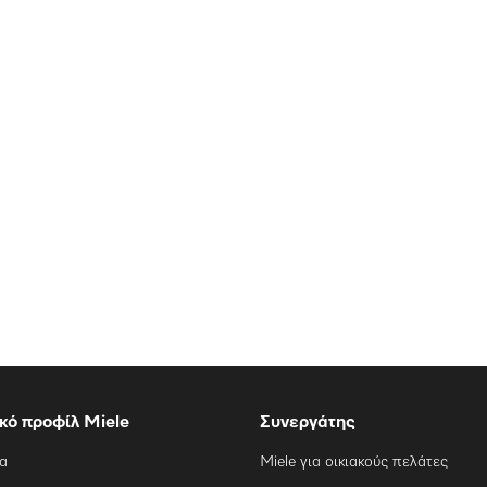
ικό προφίλ Miele
Συνεργάτης
ία
Miele για οικιακούς πελάτες