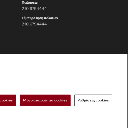
Πωλήσεις
210 6794444
Εξυπηρέτηση πελατών
210 6794444
Ακολουθήστε τη
Miele Professional
cookies
Μόνο απαραίτητα cookies
Ρυθμίσεις cookies