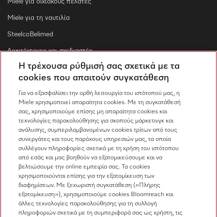
Miele για οικιακούς πελάτες
Miele για τη ναυτιλία
SteelcoBelimed
Αρχιτέκτονες και σχεδιαστές
Η τρέχουσα ρύθμισή σας σχετικά με τα
Για εμπορικούς συνεργάτες
cookies που απαιτούν συγκατάθεση
Προμηθευτές
Για να εξασφαλίσει την ορθή λειτουργία του ιστότοπού μας, η
Miele χρησιμοποιεί απαραίτητα cookies. Με τη συγκατάθεσή
σας, χρησιμοποιούμε επίσης μη απαραίτητα cookies και
Επικοινωνία
τεχνολογίες παρακολούθησης για σκοπούς μάρκετινγκ και
ανάλυσης, συμπεριλαμβανομένων cookies τρίτων από τους
Επισκόπηση επικοινωνίας
συνεργάτες και τους παρόχους υπηρεσιών μας, τα οποία
συλλέγουν πληροφορίες σχετικά με τη χρήση του ιστότοπου
Πωλήσεις
από εσάς και μας βοηθούν να εξατομικεύσουμε και να
210 6794444
βελτιώσουμε την online εμπειρία σας. Τα cookies
χρησιμοποιούνται επίσης για την εξατομίκευση των
Εξυπηρέτηση πελατών
διαφημίσεων. Με ξεχωριστή συγκατάθεση («Πλήρης
210 6794444
εξατομίκευση»), χρησιμοποιούμε cookies Bloomreach και
άλλες τεχνολογίες παρακολούθησης για τη συλλογή
πληροφοριών σχετικά με τη συμπεριφορά σας ως χρήστη, τις