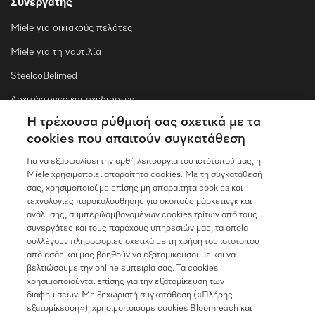
Συνεργάτης
Miele για οικιακούς πελάτες
Miele για τη ναυτιλία
SteelcoBelimed
Αρχιτέκτονες και σχεδιαστές
Η τρέχουσα ρύθμισή σας σχετικά με τα
Για εμπορικούς συνεργάτες
cookies που απαιτούν συγκατάθεση
Προμηθευτές
Για να εξασφαλίσει την ορθή λειτουργία του ιστότοπού μας, η
Miele χρησιμοποιεί απαραίτητα cookies. Με τη συγκατάθεσή
σας, χρησιμοποιούμε επίσης μη απαραίτητα cookies και
Επικοινωνία
τεχνολογίες παρακολούθησης για σκοπούς μάρκετινγκ και
ανάλυσης, συμπεριλαμβανομένων cookies τρίτων από τους
Επισκόπηση επικοινωνίας
συνεργάτες και τους παρόχους υπηρεσιών μας, τα οποία
συλλέγουν πληροφορίες σχετικά με τη χρήση του ιστότοπου
Πωλήσεις
από εσάς και μας βοηθούν να εξατομικεύσουμε και να
210 6794444
βελτιώσουμε την online εμπειρία σας. Τα cookies
χρησιμοποιούνται επίσης για την εξατομίκευση των
Εξυπηρέτηση πελατών
διαφημίσεων. Με ξεχωριστή συγκατάθεση («Πλήρης
210 6794444
εξατομίκευση»), χρησιμοποιούμε cookies Bloomreach και