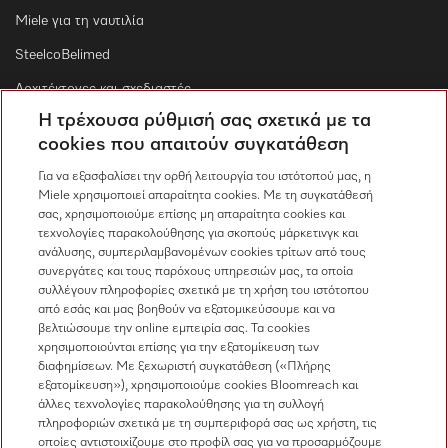
Miele για τη ναυτιλία
SteelcoBelimed
Αρχιτέκτονες και σχεδιαστές
Η τρέχουσα ρύθμισή σας σχετικά με τα
Για εμπορικούς συνεργάτες
cookies που απαιτούν συγκατάθεση
Προμηθευτές
Για να εξασφαλίσει την ορθή λειτουργία του ιστότοπού μας, η
Miele χρησιμοποιεί απαραίτητα cookies. Με τη συγκατάθεσή
σας, χρησιμοποιούμε επίσης μη απαραίτητα cookies και
Επικοινωνία
τεχνολογίες παρακολούθησης για σκοπούς μάρκετινγκ και
ανάλυσης, συμπεριλαμβανομένων cookies τρίτων από τους
Επισκόπηση επικοινωνίας
συνεργάτες και τους παρόχους υπηρεσιών μας, τα οποία
συλλέγουν πληροφορίες σχετικά με τη χρήση του ιστότοπου
Πωλήσεις
από εσάς και μας βοηθούν να εξατομικεύσουμε και να
210 6794444
βελτιώσουμε την online εμπειρία σας. Τα cookies
χρησιμοποιούνται επίσης για την εξατομίκευση των
Εξυπηρέτηση πελατών
διαφημίσεων. Με ξεχωριστή συγκατάθεση («Πλήρης
210 6794444
εξατομίκευση»), χρησιμοποιούμε cookies Bloomreach και
άλλες τεχνολογίες παρακολούθησης για τη συλλογή
πληροφοριών σχετικά με τη συμπεριφορά σας ως χρήστη, τις
οποίες αντιστοιχίζουμε στο προφίλ σας για να προσαρμόζουμε