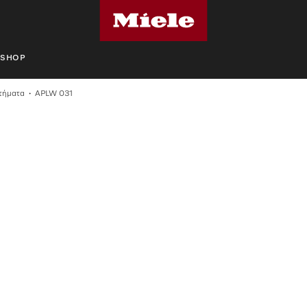
SHOP
τήματα
APLW 031