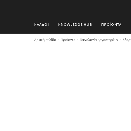
ΚΛΆΔΟΙ
KNOWLEDGE HUB
ΠΡΟΪΌΝΤΑ
ΚΛΆΔΟΙ
Αρχική σελίδα
Προϊόντα
Τεχνολογία εργαστηρίων
Εξαρ
KNOWLEDGE HUB
ΠΡΟΪΌΝΤΑ
SHOP
SERVICE ΚΑΙ ΥΠΟΣΤΉΡΙΞΗ
ΟΙΚΙΑΚΟΊ ΠΕΛΆΤΕΣ
Αναζήτηση