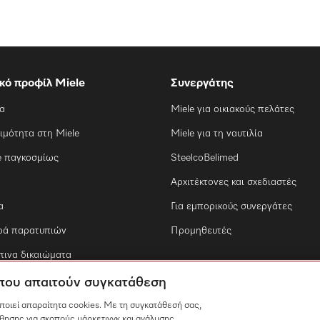
ικό προφίλ Miele
Συνεργάτης
ία
Miele για οικιακούς πελάτες
ιμότητα στη Miele
Miele για τη ναυτιλία
e παγκοσμίως
SteelcoBelimed
Αρχιτέκτονες και σχεδιαστές
α
Για εμπορικούς συνεργάτες
ρά παρατυπιών
Προμηθευτές
ινα δικαιώματα
 που απαιτούν συγκατάθεση
οποιεί απαραίτητα cookies. Με τη συγκατάθεσή σας,
θησης για σκοπούς μάρκετινγκ και ανάλυσης,