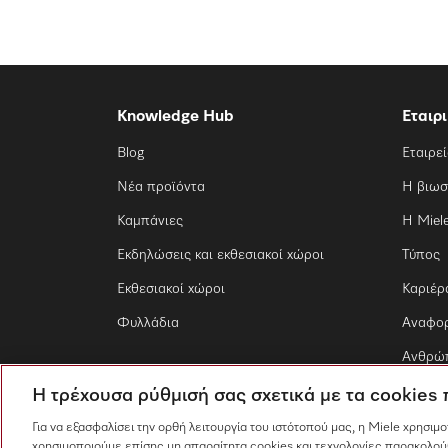
Knowledge Hub
Εταιρ
Blog
Εταιρε
Νέα προϊόντα
Η βιωσ
Καμπάνιες
Η Miel
Εκδηλώσεις και εκθεσιακοί χώροι
Τύπος
Εκθεσιακοί χώροι
Καριέρ
Φυλλάδια
Αναφο
Ανθρώπ
Η τρέχουσα ρύθμισή σας σχετικά με τα cookies
Για να εξασφαλίσει την ορθή λειτουργία του ιστότοπού μας, η Miele χρησιμ
χρησιμοποιούμε επίσης μη απαραίτητα cookies και τεχνολογίες παρακολού