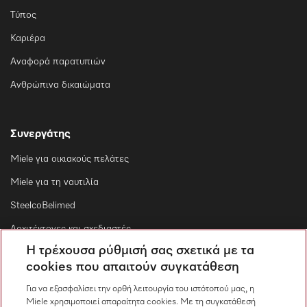
Τύπος
Καριέρα
Αναφορά παρατυπιών
Ανθρώπινα δικαιώματα
Συνεργάτης
Miele για οικιακούς πελάτες
Miele για τη ναυτιλία
SteelcoBelimed
Αρχιτέκτονες και σχεδιαστές
Η τρέχουσα ρύθμισή σας σχετικά με τα
Για εμπορικούς συνεργάτες
cookies που απαιτούν συγκατάθεση
Προμηθευτές
Για να εξασφαλίσει την ορθή λειτουργία του ιστότοπού μας, η
Miele χρησιμοποιεί απαραίτητα cookies. Με τη συγκατάθεσή