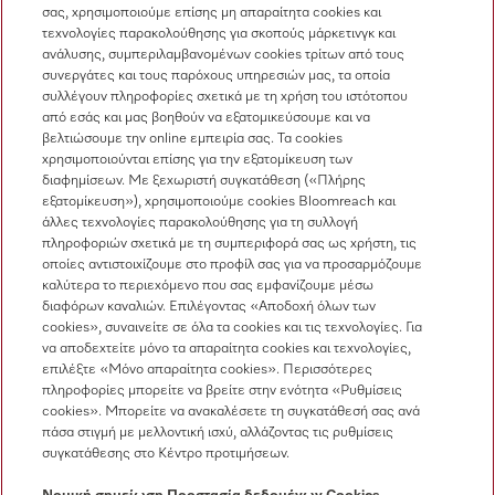
σας, χρησιμοποιούμε επίσης μη απαραίτητα cookies και
Επικοινωνία
τεχνολογίες παρακολούθησης για σκοπούς μάρκετινγκ και
ανάλυσης, συμπεριλαμβανομένων cookies τρίτων από τους
Επισκόπηση επικοινωνίας
συνεργάτες και τους παρόχους υπηρεσιών μας, τα οποία
συλλέγουν πληροφορίες σχετικά με τη χρήση του ιστότοπου
Πωλήσεις
από εσάς και μας βοηθούν να εξατομικεύσουμε και να
210 6794444
βελτιώσουμε την online εμπειρία σας. Τα cookies
χρησιμοποιούνται επίσης για την εξατομίκευση των
Εξυπηρέτηση πελατών
διαφημίσεων. Με ξεχωριστή συγκατάθεση («Πλήρης
210 6794444
εξατομίκευση»), χρησιμοποιούμε cookies Bloomreach και
άλλες τεχνολογίες παρακολούθησης για τη συλλογή
πληροφοριών σχετικά με τη συμπεριφορά σας ως χρήστη, τις
οποίες αντιστοιχίζουμε στο προφίλ σας για να προσαρμόζουμε
καλύτερα το περιεχόμενο που σας εμφανίζουμε μέσω
διαφόρων καναλιών. Επιλέγοντας «Αποδοχή όλων των
cookies», συναινείτε σε όλα τα cookies και τις τεχνολογίες. Για
να αποδεχτείτε μόνο τα απαραίτητα cookies και τεχνολογίες,
Ακολουθήστε τη Miele Professional
επιλέξτε «Μόνο απαραίτητα cookies». Περισσότερες
πληροφορίες μπορείτε να βρείτε στην ενότητα «Ρυθμίσεις
cookies». Μπορείτε να ανακαλέσετε τη συγκατάθεσή σας ανά
πάσα στιγμή με μελλοντική ισχύ, αλλάζοντας τις ρυθμίσεις
συγκατάθεσης στο Κέντρο προτιμήσεων.
Προστασία δεδομένων