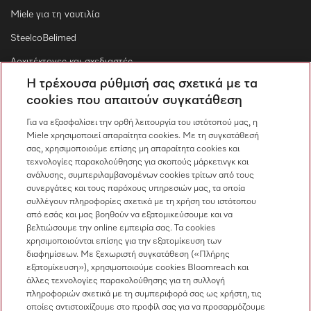
Miele για τη ναυτιλία
SteelcoBelimed
Αρχιτέκτονες και σχεδιαστές
Η τρέχουσα ρύθμισή σας σχετικά με τα
Για εμπορικούς συνεργάτες
cookies που απαιτούν συγκατάθεση
Προμηθευτές
Για να εξασφαλίσει την ορθή λειτουργία του ιστότοπού μας, η
Miele χρησιμοποιεί απαραίτητα cookies. Με τη συγκατάθεσή
σας, χρησιμοποιούμε επίσης μη απαραίτητα cookies και
Επικοινωνία
τεχνολογίες παρακολούθησης για σκοπούς μάρκετινγκ και
ανάλυσης, συμπεριλαμβανομένων cookies τρίτων από τους
Επισκόπηση επικοινωνίας
συνεργάτες και τους παρόχους υπηρεσιών μας, τα οποία
συλλέγουν πληροφορίες σχετικά με τη χρήση του ιστότοπου
Πωλήσεις
από εσάς και μας βοηθούν να εξατομικεύσουμε και να
210 6794444
βελτιώσουμε την online εμπειρία σας. Τα cookies
χρησιμοποιούνται επίσης για την εξατομίκευση των
Εξυπηρέτηση πελατών
διαφημίσεων. Με ξεχωριστή συγκατάθεση («Πλήρης
210 6794444
εξατομίκευση»), χρησιμοποιούμε cookies Bloomreach και
άλλες τεχνολογίες παρακολούθησης για τη συλλογή
πληροφοριών σχετικά με τη συμπεριφορά σας ως χρήστη, τις
οποίες αντιστοιχίζουμε στο προφίλ σας για να προσαρμόζουμε