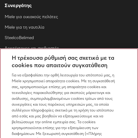
Συνεργάτης
Miele για οικιακούς πελάτες
Miele για τη ναυτιλία
SteelcoBelimed
Αρχιτέκτονες και σχεδιαστές
Η τρέχουσα ρύθμισή σας σχετικά με τα
Για εμπορικούς συνεργάτες
cookies που απαιτούν συγκατάθεση
Προμηθευτές
Για να εξασφαλίσει την ορθή λειτουργία του ιστότοπού μας, η
Miele χρησιμοποιεί απαραίτητα cookies. Με τη συγκατάθεσή
σας, χρησιμοποιούμε επίσης μη απαραίτητα cookies και
Επικοινωνία
τεχνολογίες παρακολούθησης για σκοπούς μάρκετινγκ και
ανάλυσης, συμπεριλαμβανομένων cookies τρίτων από τους
Επισκόπηση επικοινωνίας
συνεργάτες και τους παρόχους υπηρεσιών μας, τα οποία
συλλέγουν πληροφορίες σχετικά με τη χρήση του ιστότοπου
Πωλήσεις
από εσάς και μας βοηθούν να εξατομικεύσουμε και να
210 6794444
βελτιώσουμε την online εμπειρία σας. Τα cookies
χρησιμοποιούνται επίσης για την εξατομίκευση των
Εξυπηρέτηση πελατών
διαφημίσεων. Με ξεχωριστή συγκατάθεση («Πλήρης
210 6794444