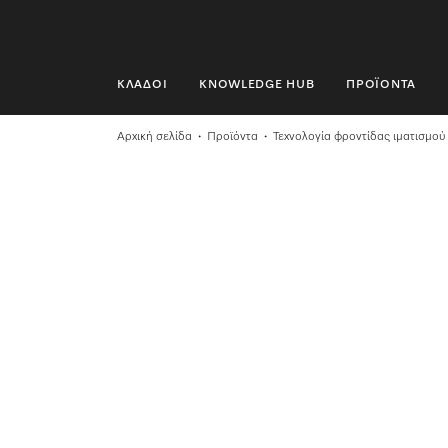
ΚΛΆΔΟΙ
KNOWLEDGE HUB
ΠΡΟΪΌΝΤΑ
ΚΛΆΔΟΙ
Αρχική σελίδα
Προϊόντα
Τεχνολογία φροντίδας ιματισμού
KNOWLEDGE HUB
ΠΡΟΪΌΝΤΑ
SHOP
SERVICE ΚΑΙ ΥΠΟΣΤΉΡΙΞΗ
ΟΙΚΙΑΚΟΊ ΠΕΛΆΤΕΣ
Αναζήτηση