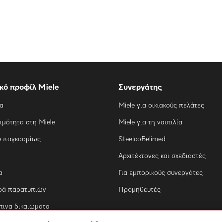
ικό προφίλ Miele
Συνεργάτης
ία
Miele για οικιακούς πελάτες
ιμότητα στη Miele
Miele για τη ναυτιλία
e παγκοσμίως
SteelcoBelimed
Αρχιτέκτονες και σχεδιαστές
α
Για εμπορικούς συνεργάτες
ρά παρατυπιών
Προμηθευτές
ινα δικαιώματα