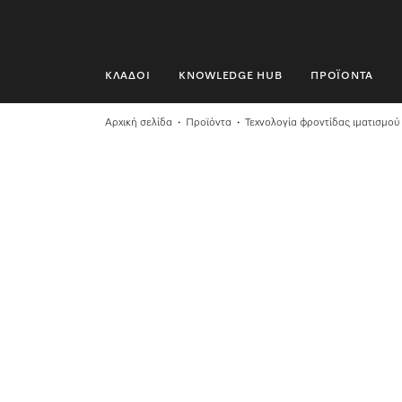
ΚΛΆΔΟΙ
KNOWLEDGE HUB
ΠΡΟΪΌΝΤΑ
ΚΛΆΔΟΙ
Αρχική σελίδα
Προϊόντα
Τεχνολογία φροντίδας ιματισμού
KNOWLEDGE HUB
ΠΡΟΪΌΝΤΑ
SHOP
SERVICE ΚΑΙ ΥΠΟΣΤΉΡΙΞΗ
ΟΙΚΙΑΚΟΊ ΠΕΛΆΤΕΣ
Αναζήτηση