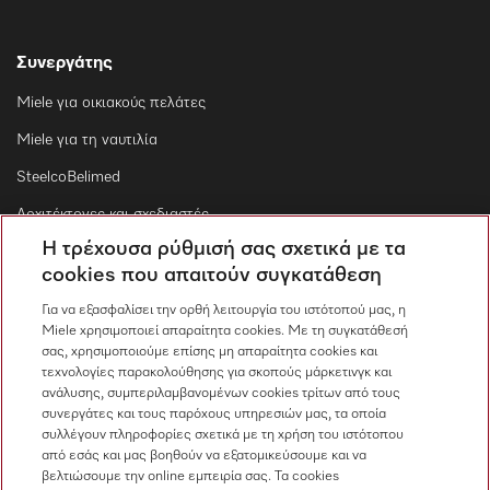
Συνεργάτης
Miele για οικιακούς πελάτες
Miele για τη ναυτιλία
SteelcoBelimed
Αρχιτέκτονες και σχεδιαστές
Η τρέχουσα ρύθμισή σας σχετικά με τα
Για εμπορικούς συνεργάτες
cookies που απαιτούν συγκατάθεση
Προμηθευτές
Για να εξασφαλίσει την ορθή λειτουργία του ιστότοπού μας, η
Miele χρησιμοποιεί απαραίτητα cookies. Με τη συγκατάθεσή
σας, χρησιμοποιούμε επίσης μη απαραίτητα cookies και
Επικοινωνία
τεχνολογίες παρακολούθησης για σκοπούς μάρκετινγκ και
ανάλυσης, συμπεριλαμβανομένων cookies τρίτων από τους
Επισκόπηση επικοινωνίας
συνεργάτες και τους παρόχους υπηρεσιών μας, τα οποία
συλλέγουν πληροφορίες σχετικά με τη χρήση του ιστότοπου
Πωλήσεις
από εσάς και μας βοηθούν να εξατομικεύσουμε και να
210 6794444
βελτιώσουμε την online εμπειρία σας. Τα cookies