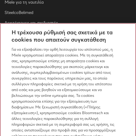
Miele για τη ναυτιλία
SteelcoBelimed
Αρχιτέκτονες και σχεδιαστές
Η τρέχουσα ρύθμισή σας σχετικά με τα
Για εμπορικούς συνεργάτες
cookies που απαιτούν συγκατάθεση
Προμηθευτές
Για να εξασφαλίσει την ορθή λειτουργία του ιστότοπού μας, η
Miele χρησιμοποιεί απαραίτητα cookies. Με τη συγκατάθεσή
σας, χρησιμοποιούμε επίσης μη απαραίτητα cookies και
Επικοινωνία
τεχνολογίες παρακολούθησης για σκοπούς μάρκετινγκ και
ανάλυσης, συμπεριλαμβανομένων cookies τρίτων από τους
Επισκόπηση επικοινωνίας
συνεργάτες και τους παρόχους υπηρεσιών μας, τα οποία
συλλέγουν πληροφορίες σχετικά με τη χρήση του ιστότοπου
Πωλήσεις
από εσάς και μας βοηθούν να εξατομικεύσουμε και να
210 6794444
βελτιώσουμε την online εμπειρία σας. Τα cookies
χρησιμοποιούνται επίσης για την εξατομίκευση των
Εξυπηρέτηση πελατών
διαφημίσεων. Με ξεχωριστή συγκατάθεση («Πλήρης
210 6794444
εξατομίκευση»), χρησιμοποιούμε cookies Bloomreach και
άλλες τεχνολογίες παρακολούθησης για τη συλλογή
πληροφοριών σχετικά με τη συμπεριφορά σας ως χρήστη, τις
οποίες αντιστοιχίζουμε στο προφίλ σας για να προσαρμόζουμε