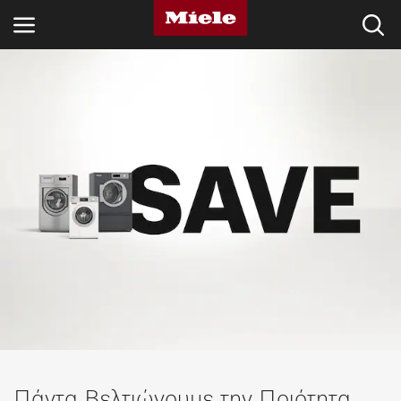
ΚΛΆΔΟΙ
KNOWLEDGE HUB
ΠΡΟΪΌΝΤΑ
SHOP
SERVICE ΚΑΙ ΥΠΟΣΤΉΡΙΞΗ
ΟΙΚΙΑΚΟΊ ΠΕΛΆΤΕΣ
Αναζήτηση
Πάντα Βελτιώνουμε την Ποιότητα.