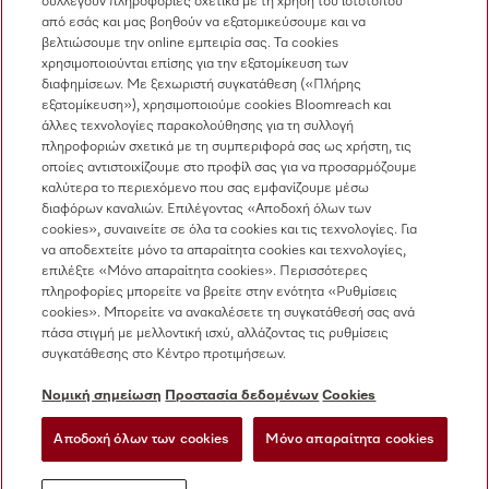
συλλέγουν πληροφορίες σχετικά με τη χρήση του ιστότοπου
Πωλήσεις
από εσάς και μας βοηθούν να εξατομικεύσουμε και να
210 6794444
βελτιώσουμε την online εμπειρία σας. Τα cookies
χρησιμοποιούνται επίσης για την εξατομίκευση των
Εξυπηρέτηση πελατών
διαφημίσεων. Με ξεχωριστή συγκατάθεση («Πλήρης
210 6794444
εξατομίκευση»), χρησιμοποιούμε cookies Bloomreach και
άλλες τεχνολογίες παρακολούθησης για τη συλλογή
πληροφοριών σχετικά με τη συμπεριφορά σας ως χρήστη, τις
οποίες αντιστοιχίζουμε στο προφίλ σας για να προσαρμόζουμε
καλύτερα το περιεχόμενο που σας εμφανίζουμε μέσω
διαφόρων καναλιών. Επιλέγοντας «Αποδοχή όλων των
cookies», συναινείτε σε όλα τα cookies και τις τεχνολογίες. Για
να αποδεχτείτε μόνο τα απαραίτητα cookies και τεχνολογίες,
Ακολουθήστε τη Miele Professional
επιλέξτε «Μόνο απαραίτητα cookies». Περισσότερες
πληροφορίες μπορείτε να βρείτε στην ενότητα «Ρυθμίσεις
cookies». Μπορείτε να ανακαλέσετε τη συγκατάθεσή σας ανά
πάσα στιγμή με μελλοντική ισχύ, αλλάζοντας τις ρυθμίσεις
συγκατάθεσης στο Κέντρο προτιμήσεων.
Προστασία δεδομένων
Νομική σημείωση
Προστασία δεδομένων
Cookies
Όροι χρήσης
Αποδοχή όλων των cookies
Μόνο απαραίτητα cookies
Νομική σημείωση
Ρυθμίσεις cookies