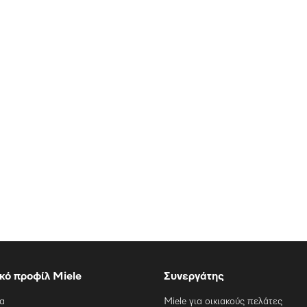
ικό προφίλ Miele
Συνεργάτης
ία
Miele για οικιακούς πελάτες