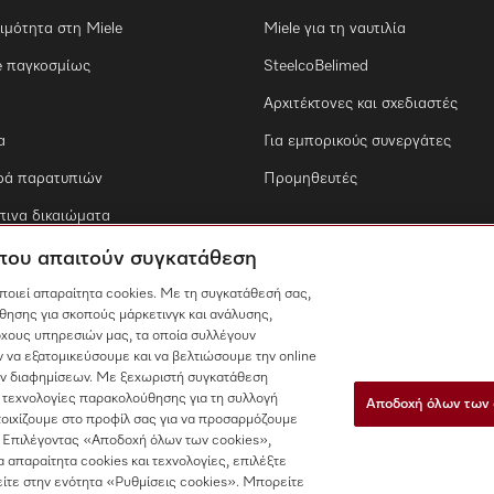
ιμότητα στη Miele
Miele για τη ναυτιλία
e παγκοσμίως
SteelcoBelimed
Αρχιτέκτονες και σχεδιαστές
α
Για εμπορικούς συνεργάτες
ρά παρατυπιών
Προμηθευτές
ινα δικαιώματα
 που απαιτούν συγκατάθεση
οποιεί απαραίτητα cookies. Με τη συγκατάθεσή σας,
θησης για σκοπούς μάρκετινγκ και ανάλυσης,
χους υπηρεσιών μας, τα οποία συλλέγουν
 να εξατομικεύσουμε και να βελτιώσουμε την online
των διαφημίσεων. Με ξεχωριστή συγκατάθεση
 τεχνολογίες παρακολούθησης για τη συλλογή
Αποδοχή όλων των 
τοιχίζουμε στο προφίλ σας για να προσαρμόζουμε
 Επιλέγοντας «Αποδοχή όλων των cookies»,
τα απαραίτητα cookies και τεχνολογίες, επιλέξτε
ίτε στην ενότητα «Ρυθμίσεις cookies». Μπορείτε