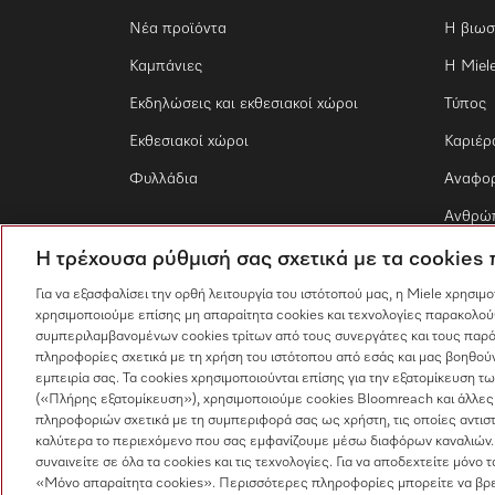
Νέα προϊόντα
Η βιωσ
Καμπάνιες
Η Miel
Εκδηλώσεις και εκθεσιακοί χώροι
Τύπος
Εκθεσιακοί χώροι
Καριέρ
Φυλλάδια
Αναφο
Ανθρώπ
Η τρέχουσα ρύθμισή σας σχετικά με τα cookies
Για να εξασφαλίσει την ορθή λειτουργία του ιστότοπού μας, η Miele χρησιμ
χρησιμοποιούμε επίσης μη απαραίτητα cookies και τεχνολογίες παρακολού
συμπεριλαμβανομένων cookies τρίτων από τους συνεργάτες και τους παρό
πληροφορίες σχετικά με τη χρήση του ιστότοπου από εσάς και μας βοηθούν
εμπειρία σας. Τα cookies χρησιμοποιούνται επίσης για την εξατομίκευση 
(«Πλήρης εξατομίκευση»), χρησιμοποιούμε cookies Bloomreach και άλλες
πληροφοριών σχετικά με τη συμπεριφορά σας ως χρήστη, τις οποίες αντισ
καλύτερα το περιεχόμενο που σας εμφανίζουμε μέσω διαφόρων καναλιών.
συναινείτε σε όλα τα cookies και τις τεχνολογίες. Για να αποδεχτείτε μόνο 
«Μόνο απαραίτητα cookies». Περισσότερες πληροφορίες μπορείτε να βρε