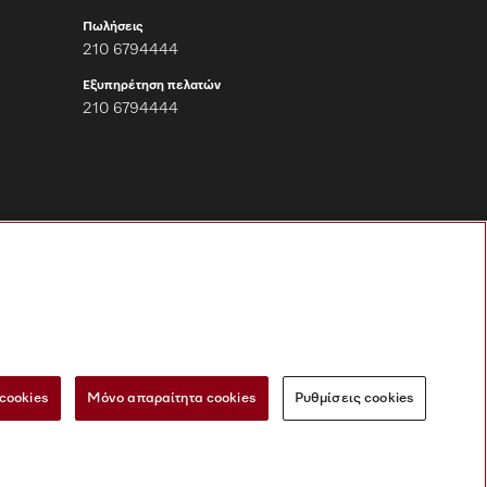
Πωλήσεις
210 6794444
Εξυπηρέτηση πελατών
210 6794444
Ακολουθήστε τη
Miele Professional
cookies
Μόνο απαραίτητα cookies
Ρυθμίσεις cookies