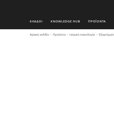
ΚΛΆΔΟΙ
KNOWLEDGE HUB
ΠΡΟΪΌΝΤΑ
ΚΛΆΔΟΙ
Αρχική σελίδα
Προϊόντα
Ιατρική τεχνολογία
Εξαρτήματ
KNOWLEDGE HUB
ΠΡΟΪΌΝΤΑ
SHOP
SERVICE ΚΑΙ ΥΠΟΣΤΉΡΙΞΗ
ΟΙΚΙΑΚΟΊ ΠΕΛΆΤΕΣ
Αναζήτηση