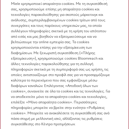
Miele χρησιμοποιεί απαραίτητα cookies. Με τη συγκατάθεσή
σας, χρησιμοποιούμε επίσης μη απαραίτητα cookies και
Επικοινωνία
τεχνολογίες παρακολούθησης για σκοπούς μάρκετινγκ και
ανάλυσης, συμπεριλαμβανομένων cookies τρίτων από τους
Επισκόπηση επικοινωνίας
συνεργάτες και τους παρόχους υπηρεσιών μας, τα οποία
συλλέγουν πληροφορίες σχετικά με τη χρήση του ιστότοπου
Πωλήσεις
από εσάς και μας βοηθούν να εξατομικεύσουμε και να
210 6794444
βελτιώσουμε την online εμπειρία σας. Τα cookies
χρησιμοποιούνται επίσης για την εξατομίκευση των
Εξυπηρέτηση πελατών
διαφημίσεων. Με ξεχωριστή συγκατάθεση («Πλήρης
210 6794444
εξατομίκευση»), χρησιμοποιούμε cookies Bloomreach και
άλλες τεχνολογίες παρακολούθησης για τη συλλογή
πληροφοριών σχετικά με τη συμπεριφορά σας ως χρήστη, τις
οποίες αντιστοιχίζουμε στο προφίλ σας για να προσαρμόζουμε
καλύτερα το περιεχόμενο που σας εμφανίζουμε μέσω
διαφόρων καναλιών. Επιλέγοντας «Αποδοχή όλων των
cookies», συναινείτε σε όλα τα cookies και τις τεχνολογίες. Για
να αποδεχτείτε μόνο τα απαραίτητα cookies και τεχνολογίες,
Ακολουθήστε τη Miele Professional
επιλέξτε «Μόνο απαραίτητα cookies». Περισσότερες
πληροφορίες μπορείτε να βρείτε στην ενότητα «Ρυθμίσεις
cookies». Μπορείτε να ανακαλέσετε τη συγκατάθεσή σας ανά
πάσα στιγμή με μελλοντική ισχύ, αλλάζοντας τις ρυθμίσεις
συγκατάθεσης στο Κέντρο προτιμήσεων.
Προστασία δεδομένων