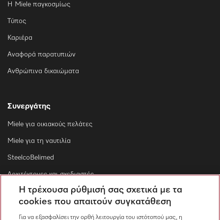
Η Miele παγκοσμίως
Τύπος
Καριέρα
Αναφορά παρατυπιών
Ανθρώπινα δικαιώματα
Συνεργάτης
Miele για οικιακούς πελάτες
Miele για τη ναυτιλία
SteelcoBelimed
Αρχιτέκτονες και σχεδιαστές
Η τρέχουσα ρύθμισή σας σχετικά με τα
Για εμπορικούς συνεργάτες
cookies που απαιτούν συγκατάθεση
Προμηθευτές
Για να εξασφαλίσει την ορθή λειτουργία του ιστότοπού μας, η