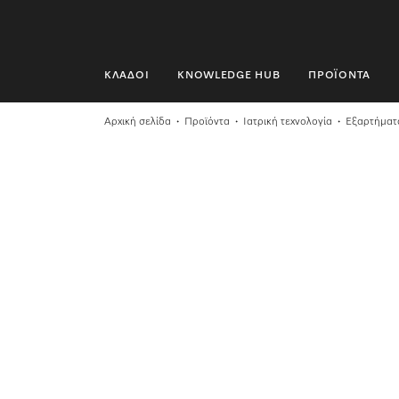
ΚΛΆΔΟΙ
KNOWLEDGE HUB
ΠΡΟΪΌΝΤΑ
ΚΛΆΔΟΙ
Αρχική σελίδα
Προϊόντα
Ιατρική τεχνολογία
Εξαρτήματ
KNOWLEDGE HUB
ΠΡΟΪΌΝΤΑ
SHOP
SERVICE ΚΑΙ ΥΠΟΣΤΉΡΙΞΗ
ΟΙΚΙΑΚΟΊ ΠΕΛΆΤΕΣ
Αναζήτηση