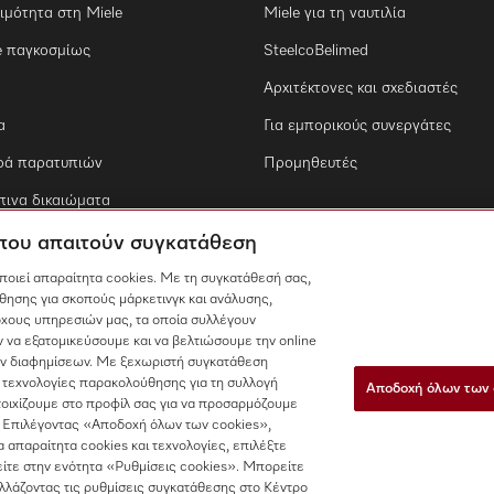
ιμότητα στη Miele
Miele για τη ναυτιλία
e παγκοσμίως
SteelcoBelimed
Αρχιτέκτονες και σχεδιαστές
α
Για εμπορικούς συνεργάτες
ρά παρατυπιών
Προμηθευτές
ινα δικαιώματα
 που απαιτούν συγκατάθεση
οποιεί απαραίτητα cookies. Με τη συγκατάθεσή σας,
θησης για σκοπούς μάρκετινγκ και ανάλυσης,
χους υπηρεσιών μας, τα οποία συλλέγουν
 να εξατομικεύσουμε και να βελτιώσουμε την online
των διαφημίσεων. Με ξεχωριστή συγκατάθεση
 τεχνολογίες παρακολούθησης για τη συλλογή
Αποδοχή όλων των 
τοιχίζουμε στο προφίλ σας για να προσαρμόζουμε
 Επιλέγοντας «Αποδοχή όλων των cookies»,
τα απαραίτητα cookies και τεχνολογίες, επιλέξτε
ίτε στην ενότητα «Ρυθμίσεις cookies». Μπορείτε
αλλάζοντας τις ρυθμίσεις συγκατάθεσης στο Κέντρο