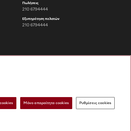
Πωλήσεις
210 6794444
Εξυπηρέτηση πελατών
210 6794444
Ακολουθήστε τη
Miele Professional
cookies
Μόνο απαραίτητα cookies
Ρυθμίσεις cookies