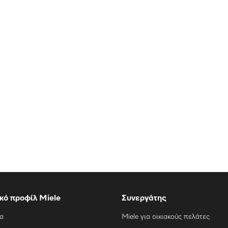
ικό προφίλ Miele
Συνεργάτης
ία
Miele για οικιακούς πελάτες