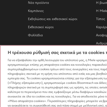
Νέα προϊόντα
Η βιωσ
Καμπάνιες
Η Miel
Εκδηλώσεις και εκθεσιακοί χώροι
Τύπος
Εκθεσιακοί χώροι
Καριέρ
Φυλλάδια
Αναφο
Ανθρώπ
Η τρέχουσα ρύθμισή σας σχετικά με τα cookies
Για να εξασφαλίσει την ορθή λειτουργία του ιστότοπού μας, η Miele χρησιμ
χρησιμοποιούμε επίσης μη απαραίτητα cookies και τεχνολογίες παρακολού
συμπεριλαμβανομένων cookies τρίτων από τους συνεργάτες και τους παρό
πληροφορίες σχετικά με τη χρήση του ιστότοπου από εσάς και μας βοηθούν
εμπειρία σας. Τα cookies χρησιμοποιούνται επίσης για την εξατομίκευση 
(«Πλήρης εξατομίκευση»), χρησιμοποιούμε cookies Bloomreach και άλλες
πληροφοριών σχετικά με τη συμπεριφορά σας ως χρήστη, τις οποίες αντισ
καλύτερα το περιεχόμενο που σας εμφανίζουμε μέσω διαφόρων καναλιών.
συναινείτε σε όλα τα cookies και τις τεχνολογίες. Για να αποδεχτείτε μόνο 
«Μόνο απαραίτητα cookies». Περισσότερες πληροφορίες μπορείτε να βρε
να ανακαλέσετε τη συγκατάθεσή σας ανά πάσα στιγμή με μελλοντική ισχύ, 