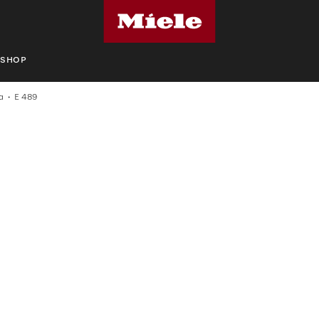
SHOP
α
E 489