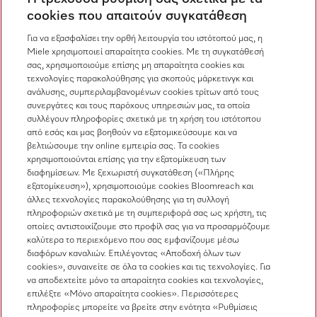
Για εμπορικούς συνεργάτες
cookies που απαιτούν συγκατάθεση
Προμηθευτές
Για να εξασφαλίσει την ορθή λειτουργία του ιστότοπού μας, η
Miele χρησιμοποιεί απαραίτητα cookies. Με τη συγκατάθεσή
σας, χρησιμοποιούμε επίσης μη απαραίτητα cookies και
Επικοινωνία
τεχνολογίες παρακολούθησης για σκοπούς μάρκετινγκ και
ανάλυσης, συμπεριλαμβανομένων cookies τρίτων από τους
Επισκόπηση επικοινωνίας
συνεργάτες και τους παρόχους υπηρεσιών μας, τα οποία
συλλέγουν πληροφορίες σχετικά με τη χρήση του ιστότοπου
Πωλήσεις
από εσάς και μας βοηθούν να εξατομικεύσουμε και να
210 6794444
βελτιώσουμε την online εμπειρία σας. Τα cookies
χρησιμοποιούνται επίσης για την εξατομίκευση των
Εξυπηρέτηση πελατών
διαφημίσεων. Με ξεχωριστή συγκατάθεση («Πλήρης
210 6794444
εξατομίκευση»), χρησιμοποιούμε cookies Bloomreach και
άλλες τεχνολογίες παρακολούθησης για τη συλλογή
πληροφοριών σχετικά με τη συμπεριφορά σας ως χρήστη, τις
οποίες αντιστοιχίζουμε στο προφίλ σας για να προσαρμόζουμε
καλύτερα το περιεχόμενο που σας εμφανίζουμε μέσω
διαφόρων καναλιών. Επιλέγοντας «Αποδοχή όλων των
cookies», συναινείτε σε όλα τα cookies και τις τεχνολογίες. Για
να αποδεχτείτε μόνο τα απαραίτητα cookies και τεχνολογίες,
Ακολουθήστε τη Miele Professional
επιλέξτε «Μόνο απαραίτητα cookies». Περισσότερες
πληροφορίες μπορείτε να βρείτε στην ενότητα «Ρυθμίσεις