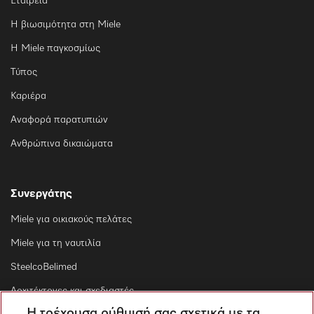
Εταιρεία
Η βιωσιμότητα στη Miele
Η Miele παγκοσμίως
Τύπος
Καριέρα
Αναφορά παρατυπιών
Ανθρώπινα δικαιώματα
Συνεργάτης
Miele για οικιακούς πελάτες
Miele για τη ναυτιλία
SteelcoBelimed
Αρχιτέκτονες και σχεδιαστές
Η τρέχουσα ρύθμισή σας σχετικά με τα