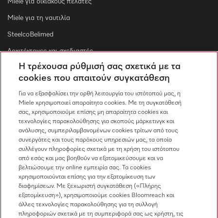
Miele για οικιακούς πελάτες
Miele για τη ναυτιλία
SteelcoBelimed
Αρχιτέκτονες και σχεδιαστές
Η τρέχουσα ρύθμισή σας σχετικά με τα
Για εμπορικούς συνεργάτες
cookies που απαιτούν συγκατάθεση
Προμηθευτές
Για να εξασφαλίσει την ορθή λειτουργία του ιστότοπού μας, η
Miele χρησιμοποιεί απαραίτητα cookies. Με τη συγκατάθεσή
σας, χρησιμοποιούμε επίσης μη απαραίτητα cookies και
Επικοινωνία
τεχνολογίες παρακολούθησης για σκοπούς μάρκετινγκ και
ανάλυσης, συμπεριλαμβανομένων cookies τρίτων από τους
Επισκόπηση επικοινωνίας
συνεργάτες και τους παρόχους υπηρεσιών μας, τα οποία
συλλέγουν πληροφορίες σχετικά με τη χρήση του ιστότοπου
Πωλήσεις
από εσάς και μας βοηθούν να εξατομικεύσουμε και να
210 6794444
βελτιώσουμε την online εμπειρία σας. Τα cookies
χρησιμοποιούνται επίσης για την εξατομίκευση των
Εξυπηρέτηση πελατών
διαφημίσεων. Με ξεχωριστή συγκατάθεση («Πλήρης
210 6794444
εξατομίκευση»), χρησιμοποιούμε cookies Bloomreach και
άλλες τεχνολογίες παρακολούθησης για τη συλλογή
πληροφοριών σχετικά με τη συμπεριφορά σας ως χρήστη, τις