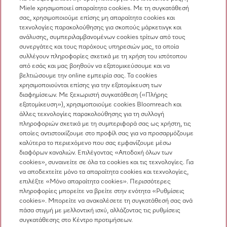
Miele χρησιμοποιεί απαραίτητα cookies. Με τη συγκατάθεσή
σας, χρησιμοποιούμε επίσης μη απαραίτητα cookies και
Επικοινωνία
τεχνολογίες παρακολούθησης για σκοπούς μάρκετινγκ και
ανάλυσης, συμπεριλαμβανομένων cookies τρίτων από τους
Επισκόπηση επικοινωνίας
συνεργάτες και τους παρόχους υπηρεσιών μας, τα οποία
συλλέγουν πληροφορίες σχετικά με τη χρήση του ιστότοπου
Πωλήσεις
από εσάς και μας βοηθούν να εξατομικεύσουμε και να
210 6794444
βελτιώσουμε την online εμπειρία σας. Τα cookies
χρησιμοποιούνται επίσης για την εξατομίκευση των
Εξυπηρέτηση πελατών
διαφημίσεων. Με ξεχωριστή συγκατάθεση («Πλήρης
210 6794444
εξατομίκευση»), χρησιμοποιούμε cookies Bloomreach και
άλλες τεχνολογίες παρακολούθησης για τη συλλογή
πληροφοριών σχετικά με τη συμπεριφορά σας ως χρήστη, τις
οποίες αντιστοιχίζουμε στο προφίλ σας για να προσαρμόζουμε
καλύτερα το περιεχόμενο που σας εμφανίζουμε μέσω
διαφόρων καναλιών. Επιλέγοντας «Αποδοχή όλων των
cookies», συναινείτε σε όλα τα cookies και τις τεχνολογίες. Για
να αποδεχτείτε μόνο τα απαραίτητα cookies και τεχνολογίες,
Ακολουθήστε τη Miele Professional
επιλέξτε «Μόνο απαραίτητα cookies». Περισσότερες
πληροφορίες μπορείτε να βρείτε στην ενότητα «Ρυθμίσεις
cookies». Μπορείτε να ανακαλέσετε τη συγκατάθεσή σας ανά
πάσα στιγμή με μελλοντική ισχύ, αλλάζοντας τις ρυθμίσεις
συγκατάθεσης στο Κέντρο προτιμήσεων.