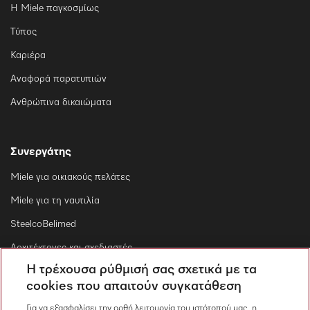
Η Miele παγκοσμίως
Τύπος
Καριέρα
Αναφορά παρατυπιών
Ανθρώπινα δικαιώματα
Συνεργάτης
Miele για οικιακούς πελάτες
Miele για τη ναυτιλία
SteelcoBelimed
Αρχιτέκτονες και σχεδιαστές
Η τρέχουσα ρύθμισή σας σχετικά με τα
Για εμπορικούς συνεργάτες
cookies που απαιτούν συγκατάθεση
Προμηθευτές
Για να εξασφαλίσει την ορθή λειτουργία του ιστότοπού μας, η