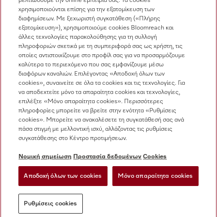
βελτιώσουμε την online εμπειρία σας. Τα cookies
χρησιμοποιούνται επίσης για την εξατομίκευση των
Εξυπηρέτηση πελατών
διαφημίσεων. Με ξεχωριστή συγκατάθεση («Πλήρης
210 6794444
εξατομίκευση»), χρησιμοποιούμε cookies Bloomreach και
άλλες τεχνολογίες παρακολούθησης για τη συλλογή
πληροφοριών σχετικά με τη συμπεριφορά σας ως χρήστη, τις
οποίες αντιστοιχίζουμε στο προφίλ σας για να προσαρμόζουμε
καλύτερα το περιεχόμενο που σας εμφανίζουμε μέσω
διαφόρων καναλιών. Επιλέγοντας «Αποδοχή όλων των
cookies», συναινείτε σε όλα τα cookies και τις τεχνολογίες. Για
να αποδεχτείτε μόνο τα απαραίτητα cookies και τεχνολογίες,
Ακολουθήστε τη Miele Professional
επιλέξτε «Μόνο απαραίτητα cookies». Περισσότερες
πληροφορίες μπορείτε να βρείτε στην ενότητα «Ρυθμίσεις
cookies». Μπορείτε να ανακαλέσετε τη συγκατάθεσή σας ανά
πάσα στιγμή με μελλοντική ισχύ, αλλάζοντας τις ρυθμίσεις
συγκατάθεσης στο Κέντρο προτιμήσεων.
Προστασία δεδομένων
Νομική σημείωση
Προστασία δεδομένων
Cookies
Όροι χρήσης
Αποδοχή όλων των cookies
Μόνο απαραίτητα cookies
Νομική σημείωση
Ρυθμίσεις cookies
Ρυθμίσεις cookies