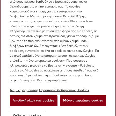
από εσάς και μας βοηθούν να εξατομικεύσουμε και να
210 6794444
βελτιώσουμε την online εμπειρία σας. Τα cookies
χρησιμοποιούνται επίσης για την εξατομίκευση των
Εξυπηρέτηση πελατών
διαφημίσεων. Με ξεχωριστή συγκατάθεση («Πλήρης
210 6794444
εξατομίκευση»), χρησιμοποιούμε cookies Bloomreach και
άλλες τεχνολογίες παρακολούθησης για τη συλλογή
πληροφοριών σχετικά με τη συμπεριφορά σας ως χρήστη, τις
οποίες αντιστοιχίζουμε στο προφίλ σας για να προσαρμόζουμε
καλύτερα το περιεχόμενο που σας εμφανίζουμε μέσω
διαφόρων καναλιών. Επιλέγοντας «Αποδοχή όλων των
cookies», συναινείτε σε όλα τα cookies και τις τεχνολογίες. Για
να αποδεχτείτε μόνο τα απαραίτητα cookies και τεχνολογίες,
Ακολουθήστε τη Miele Professional
επιλέξτε «Μόνο απαραίτητα cookies». Περισσότερες
πληροφορίες μπορείτε να βρείτε στην ενότητα «Ρυθμίσεις
cookies». Μπορείτε να ανακαλέσετε τη συγκατάθεσή σας ανά
πάσα στιγμή με μελλοντική ισχύ, αλλάζοντας τις ρυθμίσεις
συγκατάθεσης στο Κέντρο προτιμήσεων.
Προστασία δεδομένων
Νομική σημείωση
Προστασία δεδομένων
Cookies
Όροι χρήσης
Αποδοχή όλων των cookies
Μόνο απαραίτητα cookies
Νομική σημείωση
Ρυθμίσεις cookies
Ρυθμίσεις cookies