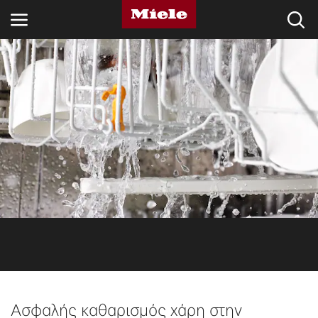
ΚΛΆΔΟΙ
KNOWLEDGE HUB
ΠΡΟΪΌΝΤΑ
SHOP
SERVICE ΚΑΙ ΥΠΟΣΤΉΡΙΞΗ
ΟΙΚΙΑΚΟΊ ΠΕΛΆΤΕΣ
Αναζήτηση
Ασφαλής καθαρισμός χάρη στην