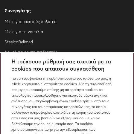
Συνεργάτης
Miele για οικιακούς πελάτες
Miele για τη ναυτιλία
SteelcoBelimed
Αρχιτέκτονες και σχεδιαστές
Η τρέχουσα ρύθμισή σας σχετικά με τα
Για εμπορικούς συνεργάτες
cookies που απαιτούν συγκατάθεση
Προμηθευτές
Για να εξασφαλίσει την ορθή λειτουργία του ιστότοπού μας, η
Miele χρησιμοποιεί απαραίτητα cookies. Με τη συγκατάθεσή
σας, χρησιμοποιούμε επίσης μη απαραίτητα cookies και
Επικοινωνία
τεχνολογίες παρακολούθησης για σκοπούς μάρκετινγκ και
ανάλυσης, συμπεριλαμβανομένων cookies τρίτων από τους
Επισκόπηση επικοινωνίας
συνεργάτες και τους παρόχους υπηρεσιών μας, τα οποία
συλλέγουν πληροφορίες σχετικά με τη χρήση του ιστότοπου
Πωλήσεις
από εσάς και μας βοηθούν να εξατομικεύσουμε και να
210 6794444
βελτιώσουμε την online εμπειρία σας. Τα cookies
χρησιμοποιούνται επίσης για την εξατομίκευση των
Εξυπηρέτηση πελατών