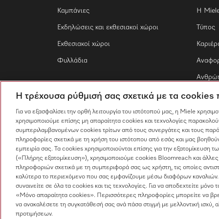
Καμπάνιες
Η Miel
Εκδηλώσεις και εκθεσιακοί χώροι
Τύπος
Εκθεσιακοί χώροι
Καριέρ
Φυλλάδια
Αναφο
Ανθρώπ
Η τρέχουσα ρύθμισή σας σχετικά με τα cookies
Για να εξασφαλίσει την ορθή λειτουργία του ιστότοπού μας, η Miele χρησιμ
χρησιμοποιούμε επίσης μη απαραίτητα cookies και τεχνολογίες παρακολού
συμπεριλαμβανομένων cookies τρίτων από τους συνεργάτες και τους παρό
πληροφορίες σχετικά με τη χρήση του ιστότοπου από εσάς και μας βοηθούν
εμπειρία σας. Τα cookies χρησιμοποιούνται επίσης για την εξατομίκευση 
(«Πλήρης εξατομίκευση»), χρησιμοποιούμε cookies Bloomreach και άλλες
πληροφοριών σχετικά με τη συμπεριφορά σας ως χρήστη, τις οποίες αντισ
καλύτερα το περιεχόμενο που σας εμφανίζουμε μέσω διαφόρων καναλιών.
συναινείτε σε όλα τα cookies και τις τεχνολογίες. Για να αποδεχτείτε μόνο 
«Μόνο απαραίτητα cookies». Περισσότερες πληροφορίες μπορείτε να βρε
να ανακαλέσετε τη συγκατάθεσή σας ανά πάσα στιγμή με μελλοντική ισχύ, 
προτιμήσεων.