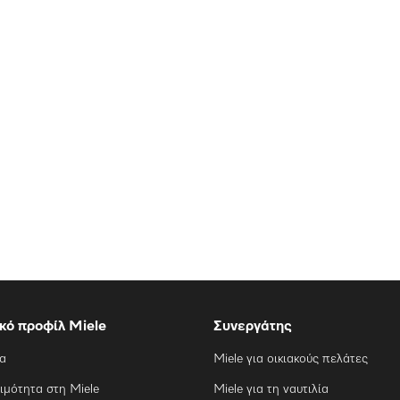
ικό προφίλ Miele
Συνεργάτης
ία
Miele για οικιακούς πελάτες
ιμότητα στη Miele
Miele για τη ναυτιλία