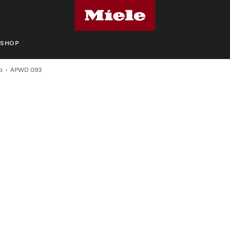
SHOP
α
APWD 093