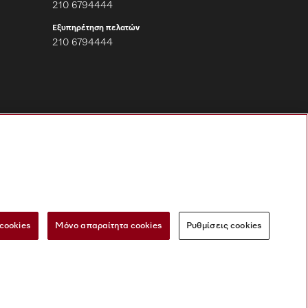
210 6794444
Εξυπηρέτηση πελατών
210 6794444
Ακολουθήστε τη
Miele Professional
cookies
Μόνο απαραίτητα cookies
Ρυθμίσεις cookies