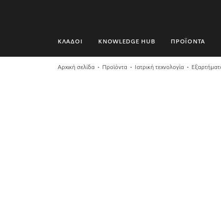
ΚΛΆΔΟΙ
KNOWLEDGE HUB
ΠΡΟΪΌΝΤΑ
ΚΛΆΔΟΙ
Αρχική σελίδα
Προϊόντα
Ιατρική τεχνολογία
Εξαρτήματ
KNOWLEDGE HUB
ΠΡΟΪΌΝΤΑ
SHOP
SERVICE ΚΑΙ ΥΠΟΣΤΉΡΙΞΗ
ΟΙΚΙΑΚΟΊ ΠΕΛΆΤΕΣ
Αναζήτηση