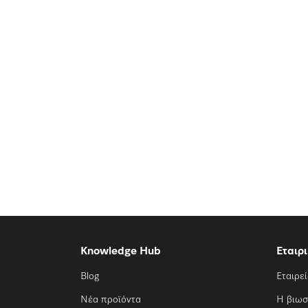
Knowledge Hub
Εταιρ
Blog
Εταιρε
Νέα προϊόντα
Η βιωσ