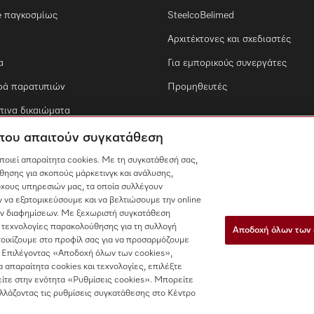
e παγκοσμίως
SteelcoBelimed
Αρχιτέκτονες και σχεδιαστές
α
Για εμπορικούς συνεργάτες
ρά παρατυπιών
Προμηθευτές
ινα δικαιώματα
 που απαιτούν συγκατάθεση
οποιεί απαραίτητα cookies. Με τη συγκατάθεσή σας,
θησης για σκοπούς μάρκετινγκ και ανάλυσης,
χους υπηρεσιών μας, τα οποία συλλέγουν
 να εξατομικεύσουμε και να βελτιώσουμε την online
των διαφημίσεων. Με ξεχωριστή συγκατάθεση
 τεχνολογίες παρακολούθησης για τη συλλογή
Αποδοχή όλων των 
τοιχίζουμε στο προφίλ σας για να προσαρμόζουμε
 Επιλέγοντας «Αποδοχή όλων των cookies»,
τα απαραίτητα cookies και τεχνολογίες, επιλέξτε
ίτε στην ενότητα «Ρυθμίσεις cookies». Μπορείτε
αλλάζοντας τις ρυθμίσεις συγκατάθεσης στο Κέντρο