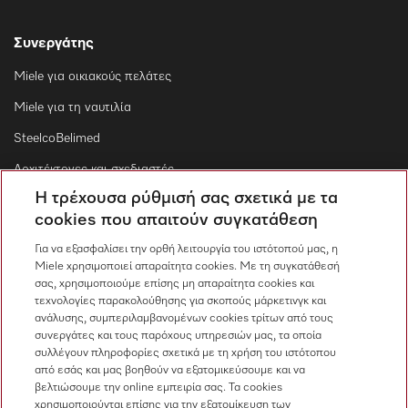
Συνεργάτης
Miele για οικιακούς πελάτες
Miele για τη ναυτιλία
SteelcoBelimed
Αρχιτέκτονες και σχεδιαστές
Η τρέχουσα ρύθμισή σας σχετικά με τα
Για εμπορικούς συνεργάτες
cookies που απαιτούν συγκατάθεση
Προμηθευτές
Για να εξασφαλίσει την ορθή λειτουργία του ιστότοπού μας, η
Miele χρησιμοποιεί απαραίτητα cookies. Με τη συγκατάθεσή
σας, χρησιμοποιούμε επίσης μη απαραίτητα cookies και
Επικοινωνία
τεχνολογίες παρακολούθησης για σκοπούς μάρκετινγκ και
ανάλυσης, συμπεριλαμβανομένων cookies τρίτων από τους
Επισκόπηση επικοινωνίας
συνεργάτες και τους παρόχους υπηρεσιών μας, τα οποία
συλλέγουν πληροφορίες σχετικά με τη χρήση του ιστότοπου
Πωλήσεις
από εσάς και μας βοηθούν να εξατομικεύσουμε και να
210 6794444
βελτιώσουμε την online εμπειρία σας. Τα cookies
χρησιμοποιούνται επίσης για την εξατομίκευση των