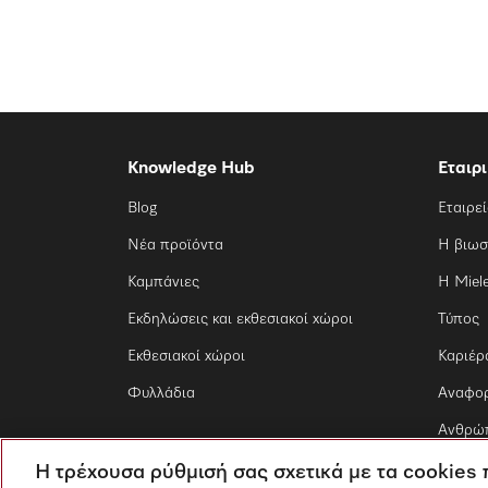
Knowledge Hub
Εταιρ
Blog
Εταιρε
Νέα προϊόντα
Η βιωσ
Καμπάνιες
Η Miel
Εκδηλώσεις και εκθεσιακοί χώροι
Τύπος
Εκθεσιακοί χώροι
Καριέρ
Φυλλάδια
Αναφο
Ανθρώπ
Η τρέχουσα ρύθμισή σας σχετικά με τα cookies