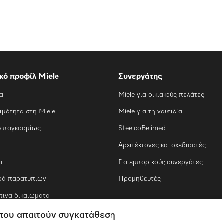
ικό προφίλ Miele
Συνεργάτης
ία
Miele για οικιακούς πελάτες
ιμότητα στη Miele
Miele για τη ναυτιλία
e παγκοσμίως
SteelcoBelimed
Αρχιτέκτονες και σχεδιαστές
α
Για εμπορικούς συνεργάτες
ρά παρατυπιών
Προμηθευτές
ινα δικαιώματα
 που απαιτούν συγκατάθεση