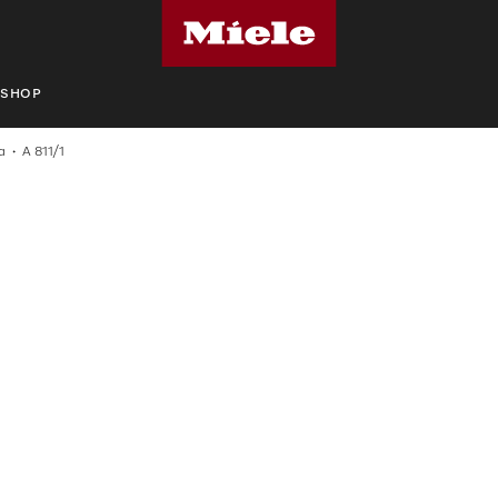
SHOP
α
A 811/1