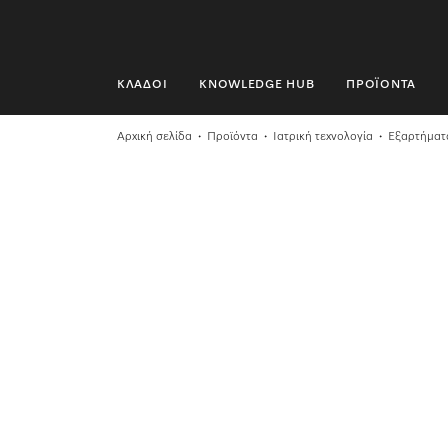
ΚΛΆΔΟΙ
KNOWLEDGE HUB
ΠΡΟΪΌΝΤΑ
ΚΛΆΔΟΙ
Αρχική σελίδα
Προϊόντα
Ιατρική τεχνολογία
Εξαρτήματ
KNOWLEDGE HUB
ΠΡΟΪΌΝΤΑ
SHOP
SERVICE ΚΑΙ ΥΠΟΣΤΉΡΙΞΗ
ΟΙΚΙΑΚΟΊ ΠΕΛΆΤΕΣ
Αναζήτηση