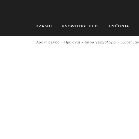
ΚΛΆΔΟΙ
KNOWLEDGE HUB
ΠΡΟΪΌΝΤΑ
ΚΛΆΔΟΙ
Αρχική σελίδα
Προϊόντα
Ιατρική τεχνολογία
Εξαρτήματ
KNOWLEDGE HUB
ΠΡΟΪΌΝΤΑ
SHOP
SERVICE ΚΑΙ ΥΠΟΣΤΉΡΙΞΗ
ΟΙΚΙΑΚΟΊ ΠΕΛΆΤΕΣ
Αναζήτηση