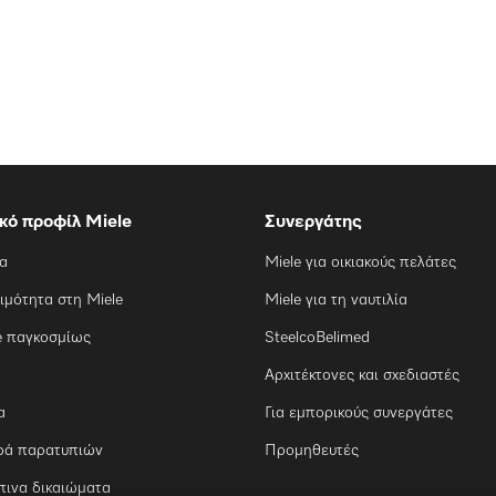
ικό προφίλ Miele
Συνεργάτης
ία
Miele για οικιακούς πελάτες
ιμότητα στη Miele
Miele για τη ναυτιλία
e παγκοσμίως
SteelcoBelimed
Αρχιτέκτονες και σχεδιαστές
α
Για εμπορικούς συνεργάτες
ρά παρατυπιών
Προμηθευτές
ινα δικαιώματα