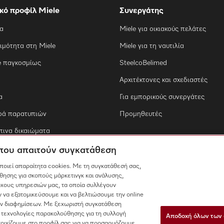
ικό προφίλ Miele
Συνεργάτης
ία
Miele για οικιακούς πελάτες
ιμότητα στη Miele
Miele για τη ναυτιλία
e παγκοσμίως
SteelcoBelimed
Αρχιτέκτονες και σχεδιαστές
α
Για εμπορικούς συνεργάτες
ρά παρατυπιών
Προμηθευτές
ινα δικαιώματα
 που απαιτούν συγκατάθεση
οποιεί απαραίτητα cookies. Με τη συγκατάθεσή σας,
θησης για σκοπούς μάρκετινγκ και ανάλυσης,
χους υπηρεσιών μας, τα οποία συλλέγουν
 να εξατομικεύσουμε και να βελτιώσουμε την online
των διαφημίσεων. Με ξεχωριστή συγκατάθεση
 τεχνολογίες παρακολούθησης για τη συλλογή
Αποδοχή όλων των 
τοιχίζουμε στο προφίλ σας για να προσαρμόζουμε