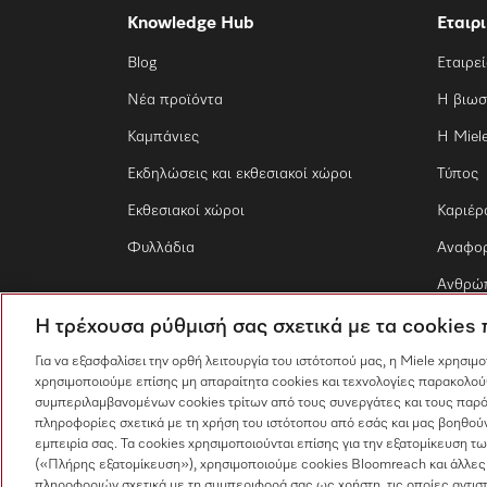
Knowledge Hub
Εταιρ
Blog
Εταιρε
Νέα προϊόντα
Η βιωσ
Καμπάνιες
Η Miel
Εκδηλώσεις και εκθεσιακοί χώροι
Τύπος
Εκθεσιακοί χώροι
Καριέρ
Φυλλάδια
Αναφο
Ανθρώπ
Η τρέχουσα ρύθμισή σας σχετικά με τα cookies
Για να εξασφαλίσει την ορθή λειτουργία του ιστότοπού μας, η Miele χρησιμ
χρησιμοποιούμε επίσης μη απαραίτητα cookies και τεχνολογίες παρακολού
συμπεριλαμβανομένων cookies τρίτων από τους συνεργάτες και τους παρό
πληροφορίες σχετικά με τη χρήση του ιστότοπου από εσάς και μας βοηθούν
εμπειρία σας. Τα cookies χρησιμοποιούνται επίσης για την εξατομίκευση 
(«Πλήρης εξατομίκευση»), χρησιμοποιούμε cookies Bloomreach και άλλες
πληροφοριών σχετικά με τη συμπεριφορά σας ως χρήστη, τις οποίες αντισ