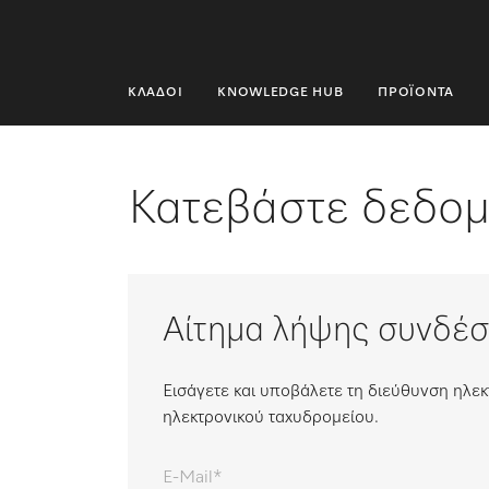
ΚΛΆΔΟΙ
KNOWLEDGE HUB
ΠΡΟΪΌΝΤΑ
ΚΛΆΔΟΙ
KNOWLEDGE HUB
Κατεβάστε δεδο
ΠΡΟΪΌΝΤΑ
SHOP
Αίτημα λήψης συνδέ
SERVICE ΚΑΙ ΥΠΟΣΤΉΡΙΞΗ
ΟΙΚΙΑΚΟΊ ΠΕΛΆΤΕΣ
Εισάγετε και υποβάλετε τη διεύθυνση ηλ
ηλεκτρονικού ταχυδρομείου.
Αναζήτηση
E-Mail